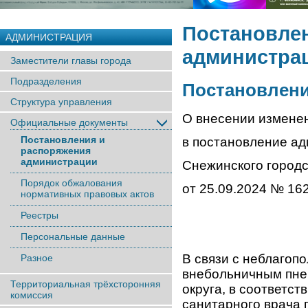
Постановле
АДМИНИСТРАЦИЯ
администра
Заместители главы города
Подразделения
Постановление
Структура управления
О внесении измене
Официальные документы
Постановления и
в постановление а
распоряжения
администрации
Снежинского городс
Порядок обжалования
от 25.09.2024 № 16
нормативных правовых актов
Реестры
Персональные данные
В связи с неблагоп
Разное
внебольничным пне
Территориальная трёхсторонняя
округа, в соответст
комиссия
санитарного врача 