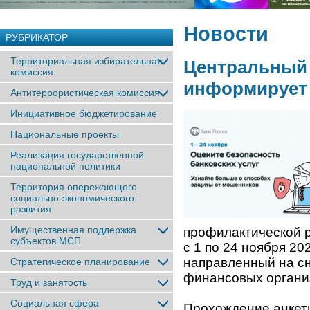
Новости
РУБРИКАТОР
Территориальная избирательная
Центральный 
комиссия
информирует
Антитеррористическая комиссия
Инициативное бюджетирование
Национальные проекты
Реализация государственной
национальной политики
Территория опережающего
социально-экономического
развития
Имущественная поддержка
профилактической 
субъектов МСП
с 1 по 24 ноября 20
направленный на с
Стратегическое планирование
финансовых органи
Труд и занятость
Социальная сфера
Прохождение анкети