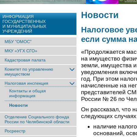
Новости
ИНФОРМАЦИЯ
ГОСУДАРСТВЕННЫХ
И МУНИЦИПАЛЬНЫХ
Налоговое ув
УЧРЕЖДЕНИЙ
если сумма на
МБУ "ОМОС"
МКУ «УГХ СГО»
«Продолжается мас
на имущество физи
Кадастровая палата
земли, имущества и
Комитет по управлению
уведомления включе
имуществом
год. При этом налог
Налоговая инспекция
начисленные на нег
Контакты и общая
представителей СМ
информация
России № 26 по Чел
Новости
Он рассказал, что 
следующих случаях
Отделение Социального фонда
России по Челябинской области
наличие налого
Росреестр
оснований, ос