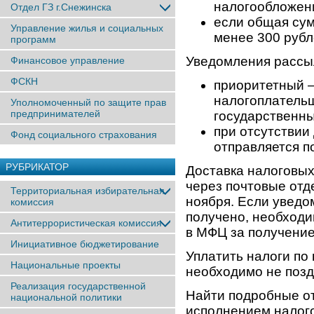
налогообложени
Отдел ГЗ г.Снежинска
если общая сум
Управление жилья и социальных
менее 300 руб
программ
Уведомления рассы
Финансовое управление
ФСКН
приоритетный —
налогоплательщ
Уполномоченный по защите прав
предпринимателей
государственны
при отсутствии
Фонд социального страхования
отправляется п
РУБРИКАТОР
Доставка налоговых
через почтовые отд
Территориальная избирательная
ноября. Если уведо
комиссия
получено, необходи
Антитеррористическая комиссия
в МФЦ за получение
Инициативное бюджетирование
Уплатить налоги по
Национальные проекты
необходимо не позд
Реализация государственной
Найти подробные от
национальной политики
исполнением налог