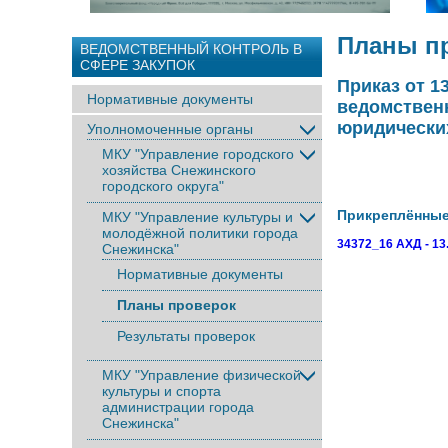
Планы п
ВЕДОМСТВЕННЫЙ КОНТРОЛЬ В
СФЕРЕ ЗАКУПОК
Приказ от 1
Нормативные документы
ведомствен
юридических
Уполномоченные органы
МКУ "Управление городского
хозяйства Снежинского
городского округа"
Прикреплённы
МКУ "Управление культуры и
молодёжной политики города
34372_16 АХД - 13
Снежинска"
Нормативные документы
Планы проверок
Результаты проверок
МКУ "Управление физической
культуры и спорта
администрации города
Снежинска"