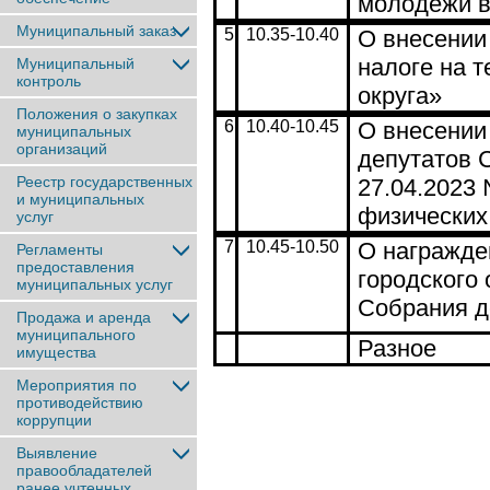
молодежи в 
Муниципальный заказ
5
10.35-10.40
О внесении
налоге на 
Муниципальный
контроль
округа»
Положения о закупках
6
10.40-10.45
О внесении
муниципальных
организаций
депутатов С
Реестр государственных
27.04.2023
и муниципальных
физических
услуг
7
10.45-10.50
О награжде
Регламенты
предоставления
городского
муниципальных услуг
Собрания д
Продажа и аренда
муниципального
Разное
имущества
Мероприятия по
противодействию
коррупции
Выявление
правообладателей
ранее учтенныx