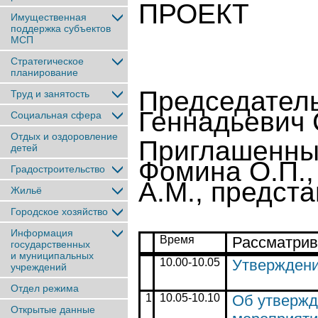
ПРОЕКТ
Имущественная
поддержка субъектов
МСП
Стратегическое
планирование
Председател
Труд и занятость
Геннадьевич 
Социальная сфера
Отдых и оздоровление
Приглашенные
детей
Фомина О.П.,
Градостроительство
А.М., предст
Жильё
Городское хозяйство
Информация
Время
Рассматрив
государственных
и муниципальных
1
0
.
0
0-1
0
.
0
5
Утверждени
учреждений
Отдел режима
1
1
0
.
05
-1
0
.
10
Об утвержд
Открытые данные