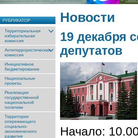
Новости
РУБРИКАТОР
Территориальная
19 декабря 
избирательная
комиссия
депутатов
Антитеррористическая
комиссия
Инициативное
бюджетирование
Национальные
проекты
Реализация
государственной
национальной
политики
Территория
опережающего
социально-
Начало: 10.00
экономического
развития