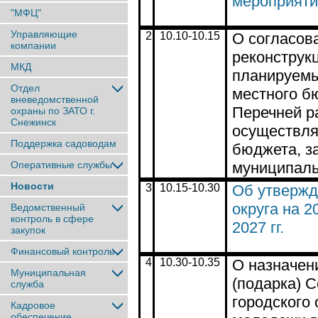
мероприяти
"МФЦ"
Управляющие
2
10.10-10.15
О согласов
компании
реконструк
МКД
планируемы
Отдел
местного бю
вневедомственной
Перечней ра
охраны по ЗАТО г.
Снежинск
осуществля
Поддержка садоводам
бюджета, за
Оперативные службы
муниципал
Новости
3
10.15-10.30
Об утвержд
округа на 2
Ведомственный
контроль в сфере
2027 гг.
закупок
Финансовый контроль
4
10.30-10.35
О назначен
Муниципальная
(подарка) 
служба
городского
Кадровое
обеспечение