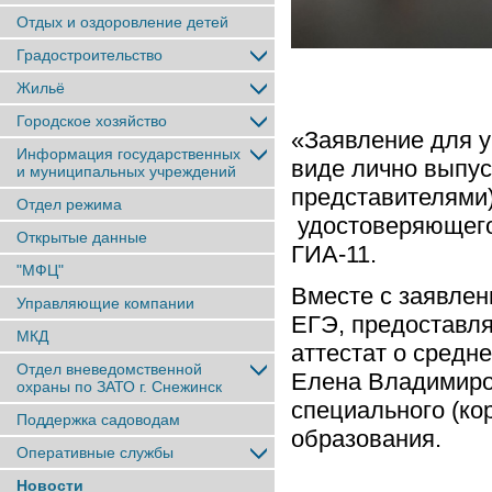
Отдых и оздоровление детей
Градостроительство
Жильё
Городское хозяйство
«Заявление для у
Информация государственных
виде лично выпус
и муниципальных учреждений
представителями)
Отдел режима
удостоверяющего
Открытые данные
ГИА-11.
"МФЦ"
Вместе с заявлен
Управляющие компании
ЕГЭ, предоставля
МКД
аттестат о средн
Отдел вневедомственной
Елена Владимиров
охраны по ЗАТО г. Снежинск
специального (ко
Поддержка садоводам
образования.
Оперативные службы
Новости