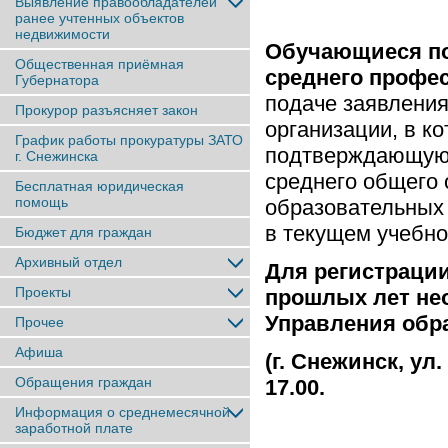
Выявление правообладателей
ранее учтенныx объектов
недвижимости
Обучающиеся по
Общественная приёмная
среднего профе
Губернатора
подаче заявления
Прокурор разъясняет закон
организации, в к
График работы прокуратуры ЗАТО
подтверждающую 
г. Снежинска
среднего общего
Бесплатная юридическая
помощь
образовательных
в текущем учебно
Бюджет для граждан
Архивный отдел
Для регистрации
Проекты
прошлых лет не
Управления обр
Прочее
Афиша
(г. Снежинск, ул.
Обращения граждан
17.00.
Информация о среднемесячной
заработной плате