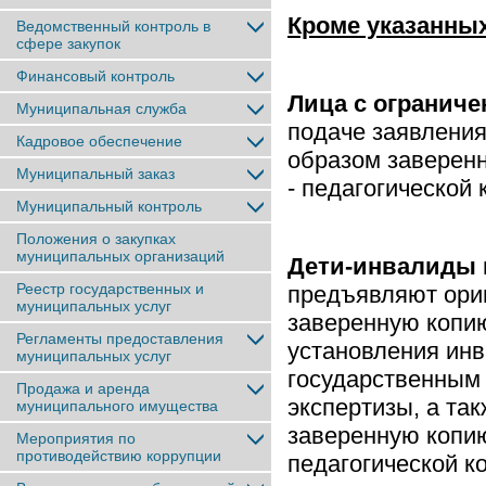
Кроме указанны
Ведомственный контроль в
сфере закупок
Финансовый контроль
Лица с огранич
Муниципальная служба
подаче заявлени
Кадровое обеспечение
образом заверен
Муниципальный заказ
- педагогической 
Муниципальный контроль
Положения о закупках
муниципальных организаций
Дети-инвалиды
Реестр государственных и
предъявляют ори
муниципальных услуг
заверенную копи
Регламенты предоставления
установления ин
муниципальных услуг
государственным
Продажа и аренда
экспертизы, а та
муниципального имущества
заверенную копи
Мероприятия по
противодействию коррупции
педагогической к