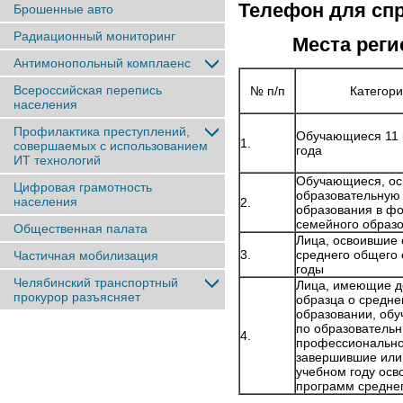
Телефон для спр
Брошенные авто
Радиационный мониторинг
Места реги
Антимонопольный комплаенс
Всероссийская перепись
№ п/п
Категори
населения
Профилактика преступлений,
Обучающиеся 11 к
1.
совершаемых с использованием
года
ИТ технологий
Обучающиеся, о
Цифровая грамотность
образовательную
населения
2.
образования в ф
семейного образ
Общественная палата
Лица, освоившие
3.
среднего общего
Частичная мобилизация
годы
Челябинский транспортный
Лица, имеющие д
прокурор разъясняет
образца о средн
образовании, об
по образователь
4.
профессионально
завершившие или
учебном году осв
программ средне