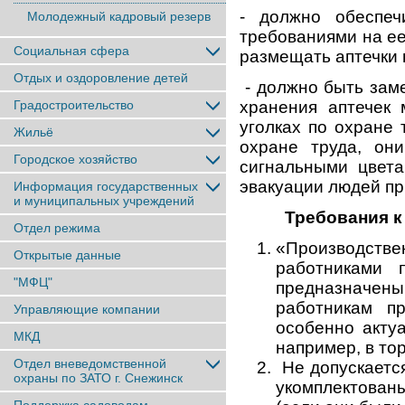
- должно обеспеч
Молодежный кадровый резерв
требованиями на ее
Социальная сфера
размещать аптечки 
Отдых и оздоровление детей
- должно быть заме
Градостроительство
хранения аптечек
уголках по охране 
Жильё
охране труда, он
Городское хозяйство
сигнальными цвет
эвакуации людей пр
Информация государственных
и муниципальных учреждений
Требования к
Отдел режима
«Производств
Открытые данные
работниками 
"МФЦ"
предназначе
работникам п
Управляющие компании
особенно акту
МКД
например, в то
Отдел вневедомственной
Не допускаетс
охраны по ЗАТО г. Снежинск
укомплектован