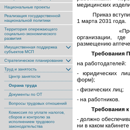
медицинских издели
Национальные проекты
Приказ вступит в 
Реализация государственной
национальной политики
1 марта 2031 года.
Территория опережающего
«Производств
социально-экономического
организации, гд
развития
размещению аптече
Имущественная поддержка
субъектов МСП
Требования П
Стратегическое планирование
на работодателей:
Труд и занятость
- юридических ли
Центр занятости
форм);
Охрана труда
- физических лиц;
Документы по ОТ
- на работников.
Вопросы трудовых отношений
Требования к
Комиссия по уплате налогов,
сборов и контролю за
- должно обеспечив
исполнением трудового
ни в каком кабинете
законодательства