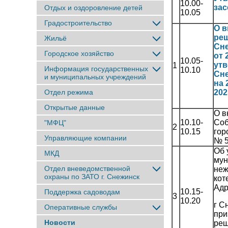
10.00-
зас
Отдых и оздоровление детей
10.05
Градостроительство
О в
реш
Жильё
Сне
Городское хозяйство
от 
10.05-
ут
1
Информация государственных
10.10
Сне
и муниципальных учреждений
на 
Отдел режима
202
Открытые данные
О в
10.10-
Соб
"МФЦ"
2
10.15
гор
Управляющие компании
№ 
Об 
МКД
мун
Отдел вневедомственной
неж
охраны по ЗАТО г. Снежинск
кот
Адр
10.15-
Поддержка садоводам
3
10.20
г С
Оперативные службы
при
Новости
реш