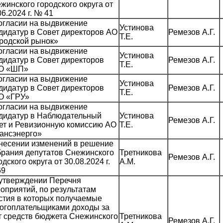
жинского городского округа от
06.2024 г. № 41
огласии на выдвижение
Устинова
дидатур в Совет директоров АО
Ремезов А.Г.
Т.Е.
родской рынок»
огласии на выдвижение
Устинова
дидатур в Совет директоров
Ремезов А.Г.
Т.Е.
О «ШП»
огласии на выдвижение
Устинова
дидатур в Совет директоров
Ремезов А.Г.
Т.Е.
О «ГРУ»
огласии на выдвижение
дидатур в Наблюдательный
Устинова
Ремезов А.Г.
ет и Ревизионную комиссию АО
Т.Е.
ансэнерго»
несении изменений в решение
рания депутатов Снежинского
Третникова
Ремезов А.Г.
одского округа от 30.08.2024 г.
А.М.
69
утверждении Перечня
оприятий, по результатам
стия в которых получаемые
огоплательщиками доходы за
т средств бюджета Снежинского
Третникова
Ремезов А.Г.