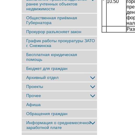
10.50
гор
ранее учтенныx объектов
пре
недвижимости
ден
фор
Общественная приёмная
Губернатора
нал
Раз
Прокурор разъясняет закон
График работы прокуратуры ЗАТО
г. Снежинска
Бесплатная юридическая
помощь
Бюджет для граждан
Архивный отдел
Проекты
Прочее
Афиша
Обращения граждан
Информация о среднемесячной
заработной плате