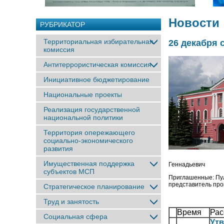
Новости
РУБРИКАТОР
Территориальная избирательная
26 декабря 
комиссия
Антитеррористическая комиссия
Инициативное бюджетирование
Национальные проекты
Реализация государственной
национальной политики
Территория опережающего
социально-экономического
развития
Имущественная поддержка
Геннадьеви
субъектов МСП
Приглашенные: Пуль
представитель про
Стратегическое планирование
Труд и занятость
Время
Рас
Социальная сфера
Утв