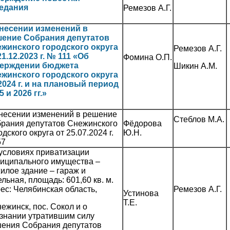
едания
Ремезов А.Г.
несении изменений в
ение Собрания депутатов
жинского городского округа
Ремезов А.Г.
21.12.2023 г. № 111 «Об
Фомина О.П.
верждении бюджета
Шикин А.М.
жинского городского округа
2024 г. и на плановый период
5 и 2026 гг.»
несении изменений в решение
Стеблов М.А.
рания депутатов Снежинского
Фёдорова
одского округа от 25.07.2024 г.
Ю.Н.
57
условиях приватизации
иципального имущества –
илое здание – гараж и
ельная, площадь: 601,60 кв. м.
ес: Челябинская область,
Ремезов А.Г.
Устинова
Т.Е.
нежинск, пос. Сокол и о
знании утратившим силу
ения Собрания депутатов