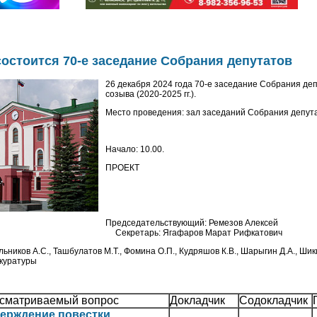
состоится 70-е заседание Собрания депутатов
26 декабря 2024 года 70-е заседание Собрания де
созыва (2020-2025 гг.).
Место проведения: зал заседаний Собрания депут
Начало: 10.00.
ПРОЕКТ
Председательствующий: Ремезов Алексей
ч Секретарь: Ягафаров Марат Рифкатович
ников А.С., Ташбулатов М.Т., Фомина О.П., Кудряшов К.В., Шарыгин Д.А., Шики
куратуры
сматриваемый вопрос
Докладчик
Содокладчик
ерждение повестки