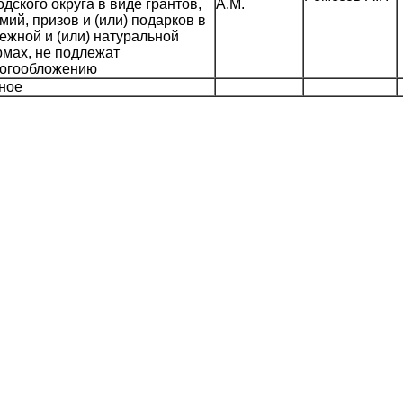
одского округа в виде грантов,
А.М.
мий, призов и (или) подарков в
ежной и (или) натуральной
мах, не подлежат
огообложению
ное