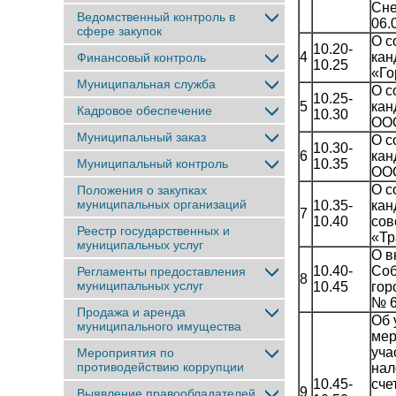
Сне
Ведомственный контроль в
06.
сфере закупок
О с
10.20-
4
кан
Финансовый контроль
10.25
«Го
Муниципальная служба
О с
10.25-
5
кан
Кадровое обеспечение
10.30
ОО
Муниципальный заказ
О с
10.30-
6
кан
Муниципальный контроль
10.35
ОО
О с
Положения о закупках
муниципальных организаций
10.35-
кан
7
10.40
сов
Реестр государственных и
«Тр
муниципальных услуг
О в
10.40-
Соб
Регламенты предоставления
8
муниципальных услуг
10.45
гор
№ 
Продажа и аренда
Об 
муниципального имущества
мер
уча
Мероприятия по
противодействию коррупции
нал
10.45-
сче
9
Выявление правообладателей