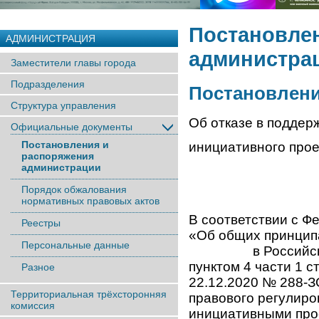
Постановле
АДМИНИСТРАЦИЯ
администра
Заместители главы города
Подразделения
Постановление
Структура управления
Об отказе в поддер
Официальные документы
Постановления и
инициативного прое
распоряжения
администрации
Порядок обжалования
нормативных правовых актов
В соответствии с 
Реестры
«Об общих принци
Персональные данные
в Российской Фед
пунктом 4 части 1 с
Разное
22.12.2020 № 
Территориальная трёхсторонняя
правового регу
комиссия
инициативными про