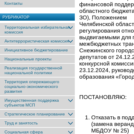
Контакты
финансовой поддер
областного бюджета
ЗО), Положен
РУБРИКАТОР
Челябинской област
Территориальная избирательная
регулирования отно
комиссия
выдвигаемыми для 
Антитеррористическая комиссия
межбюджетных тран
Снежинского город
Инициативное бюджетирование
депутатов от 24.12
Национальные проекты
конкурсной комисси
Реализация государственной
23.12.2024, руково
национальной политики
образования «Горо
Территория опережающего
социально-экономического
развития
ПОСТАНОВЛЯЮ:
Имущественная поддержка
субъектов МСП
Стратегическое планирование
Отказать в под
Труд и занятость
(замена веранд 
МБДОУ № 25)
Социальная сфера