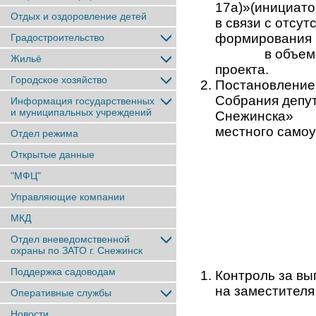
17а)»(инициато
Отдых и оздоровление детей
в связи с отсу
формирования 
Градостроительство
в объеме, не
Жильё
проекта.
Городское хозяйство
Постановление 
Собрания депут
Информация государственных
и муниципальных учреждений
Снежинска»
местного самоу
Отдел режима
Открытые данные
"МФЦ"
Управляющие компании
МКД
Отдел вневедомственной
охраны по ЗАТО г. Снежинск
Поддержка садоводам
Контроль за в
на заместителя
Оперативные службы
Новости