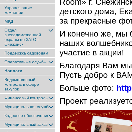
Room» г. Снежинс
Управляющие
детского дома, Ек
компании
за прекрасные фо
МКД
Отдел
И конечно же, мы
вневедомственной
охраны по ЗАТО г.
наших волшебников
Снежинск
участие в акции!
Поддержка садоводам
Оперативные службы
Благодаря Вам мы
Новости
Пусть добро к ВАМ
Ведомственный
контроль в сфере
Больше фото:
htt
закупок
Финансовый контроль
Проект реализует
Муниципальная служба
Кадровое обеспечение
Муниципальный заказ