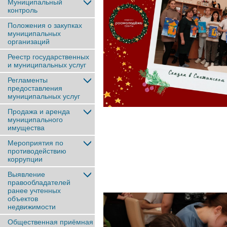
Муниципальный
контроль
Положения о закупках
муниципальных
организаций
Реестр государственных
и муниципальных услуг
Регламенты
предоставления
муниципальных услуг
Продажа и аренда
муниципального
имущества
Мероприятия по
противодействию
коррупции
Выявление
правообладателей
ранее учтенныx
объектов
недвижимости
Общественная приёмная