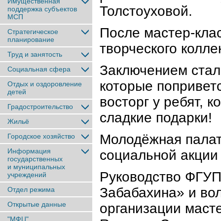
Имущественная
Толстоуховой.
поддержка субъектов
МСП
После мастер-клас
Стратегическое
планирование
творческого колл
Труд и занятость
Заключением стал
Социальная сфера
которые поприветс
Отдых и оздоровление
детей
восторг у ребят, 
Градостроительство
сладкие подарки!
Жильё
Молодёжная палат
Городское хозяйство
Информация
социальной акции
государственных
и муниципальных
Руководство ФГУ
учреждений
Забабахина» и во
Отдел режима
Открытые данные
организации масте
"МФЦ"