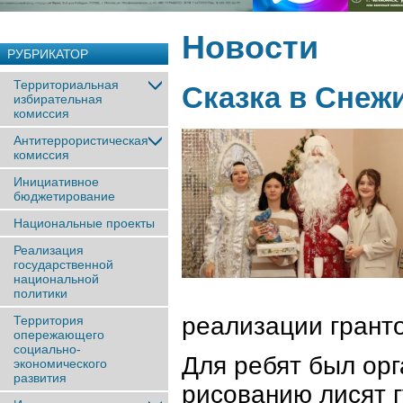
Новости
РУБРИКАТОР
Территориальная
Сказка в Снеж
избирательная
комиссия
Антитеррористическая
комиссия
Инициативное
бюджетирование
Национальные проекты
Реализация
государственной
национальной
политики
реализации гранто
Территория
опережающего
социально-
Для ребят был орг
экономического
развития
рисованию лисят 