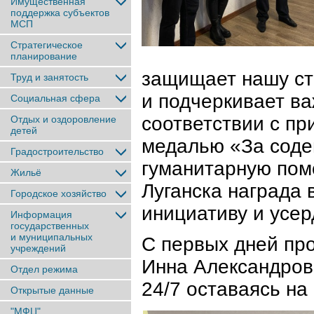
Имущественная
поддержка субъектов
МСП
Стратегическое
планирование
защищает нашу ст
Труд и занятость
и подчеркивает ва
Социальная сфера
соответствии с пр
Отдых и оздоровление
детей
медалью «За соде
Градостроительство
гуманитарную помо
Жильё
Луганска награда
Городское хозяйство
инициативу и усе
Информация
государственных
и муниципальных
С первых дней пр
учреждений
Инна Александров
Отдел режима
24/7 оставаясь на 
Открытые данные
"МФЦ"