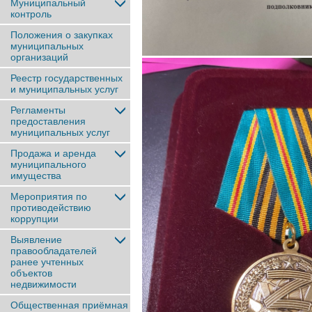
Муниципальный
контроль
Положения о закупках
муниципальных
организаций
Реестр государственных
и муниципальных услуг
Регламенты
предоставления
муниципальных услуг
Продажа и аренда
муниципального
имущества
Мероприятия по
противодействию
коррупции
Выявление
правообладателей
ранее учтенныx
объектов
недвижимости
Общественная приёмная