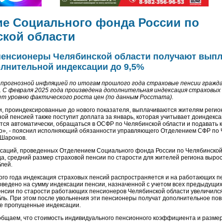
е Социального фонда России по
кой области
пенсионеры Челябинской области получают выпл
лнительной индексации до 9,5%
 прогнозной инфляцией по итогам прошлого года страховые пенсии гражда
. С февраля 2025 года произведена дополнительная индексация страховых 
т уровню фактического роста цен (по данным Росстата).
, проиндексированные до нового показателя, выплачиваются жителям регио
ой пенсией также поступит доплата за январь, которая учитывает доиндекса
тся автоматически, обращаться в ОСФР по Челябинской области и подавать 
о», - пояснил исполняющий обязанности управляющего Отделением СФР по
 Шаронов.
ксаций, проведенных Отделением Социального фонда России по Челябинской
да, средний размер страховой пенсии по старости для жителей региона вырос
блей.
того года индексация страховых пенсий распространяется и на работающих п
ведено на сумму индексации пенсии, назначенной с учетом всех предыдущих
нсии по старости работающих пенсионеров Челябинской области увеличился
бль. При этом после увольнения эти пенсионеры получат дополнительное по
се пропущенные индексации.
бщаем, что стоимость индивидуального пенсионного коэффициента и разме