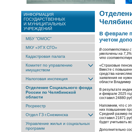
Отделени
ИНФОРМАЦИЯ
ГОСУДАРСТВЕННЫХ
Челябинс
И МУНИЦИПАЛЬНЫХ
УЧРЕЖДЕНИЙ
В феврале 
МБУ "ОМОС"
учетом допо
МКУ «УГХ СГО»
В соответствии с
увеличены на 7,3%
Кадастровая палата
что соответствуе
Комитет по управлению
«Страховые пенсии
имуществом
Вместе с повышенн
средства начисляю
заявления не нужн
Налоговая инспекция
области Владимир
Отделение Социального фонда
В результате инде
России по Челябинской
и феврале 2025 го
области
составил 24880 ру
Росреестр
Напомним, что с э
них повышение про
Средний размер пе
Отдел ГЗ г.Снежинска
составил 21871 ру
будет учитывать в
Управление жилья и социальных
программ
Дополнительно соо