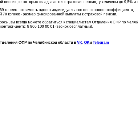
ой пенсии, из которых складывается страховая пенсия, увеличены до 9,5% и 
69 копеек - стоимость одного индивидуального пенсионного коэффициента;
й 70 копеек - размер фиксированной выплаты к страховой пенсии.
опросы, вы всегда можете обратиться к специалистам Отделения СФР по Челяб
контакт-центр: 8 800 100 00 01 (звонок бесплатный).
Отделения СФР по Челябинской области в
VK
,
OK
и
Telegram