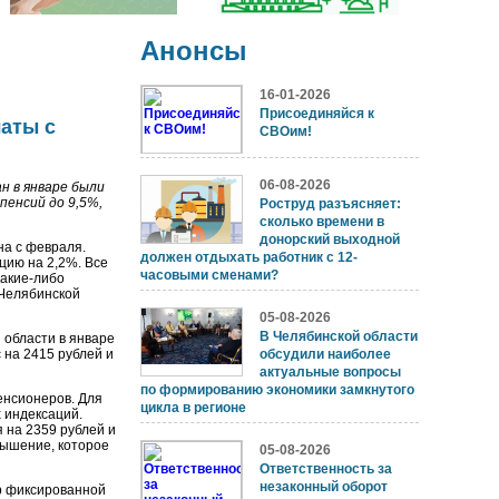
Анонсы
16-01-2026
Присоединяйся к
аты с
СВОим!
06-08-2026
н в январе были
пенсий до 9,5%,
Роструд разъясняет:
сколько времени в
донорский выходной
на с февраля.
должен отдыхать работник с 12-
цию на 2,2%. Все
часовыми сменами?
какие-либо
 Челябинской
05-08-2026
В Челябинской области
 области в январе
 на 2415 рублей и
обсудили наиболее
актуальные вопросы
по формированию экономики замкнутого
енсионеров. Для
цикла в регионе
 индексаций.
 на 2359 рублей и
вышение, которое
05-08-2026
Ответственность за
незаконный оборот
р фиксированной