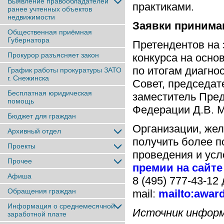
Выявление правообладателей
практиками.
ранее учтенныx объектов
недвижимости
Заявки принимаю
Общественная приёмная
Губернатора
Претендентов на 
Прокурор разъясняет закон
конкурса на осно
по итогам диагно
График работы прокуратуры ЗАТО
г. Снежинска
Совет, председат
Бесплатная юридическая
заместитель Пре
помощь
Федерации Д.В. 
Бюджет для граждан
Организации, жел
Архивный отдел
получить более 
Проекты
проведения и усл
Прочее
премии на сайте
Афиша
8 (495) 777-43-12 
Обращения граждан
mail:
mailto:awar
Информация о среднемесячной
Источник информ
заработной плате