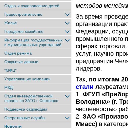
методов менедж
Отдых и оздоровление детей
Градостроительство
За время проведе
организации прак
Жильё
Федеарции, осущ
Городское хозяйство
промышленного п
Информация государственных
и муниципальных учреждений
сферах торговли,
услуг, научно-про
Отдел режима
предприятия Челя
Открытые данные
лидеров.
"МФЦ"
Так,
по итогам 20
Управляющие компании
стали
лауреатами
МКД
1.
ФГУП «Прибор
Отдел вневедомственной
Володина» (г. Т
охраны по ЗАТО г. Снежинск
численностью ра
Поддержка садоводам
2.
ЗАО «Производ
Оперативные службы
Миасс)
в категор
Новости