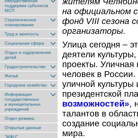
жителям Челябинс
Имущественная
поддержка субъектов
на официальном с
МСП
фонд VIII сезона
Стратегическое
планирование
организаторы.
Труд и занятость
Улица сегодня – э
Социальная сфера
деятели культуры,
Отдых и оздоровление
детей
проекты. Уличная 
Градостроительство
человек в России
Жильё
уличной культуры 
Городское хозяйство
президентской п
Информация
государственных
возможностей»
,
и муниципальных
учреждений
талантов в област
Отдел режима
создание социальн
Открытые данные
мира.
"МФЦ"