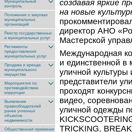
создавая яркие п
Муниципальный
контроль
на новые культу
Положения о закупках
прокомментировал
муниципальных
организаций
директор АНО «Ро
Реестр государственных
и муниципальных услуг
Мастерской упра
Регламенты
Международная ко
предоставления
муниципальных услуг
и единственной в 
Продажа и аренда
муниципального
уличной культуры 
имущества
представители ули
Мероприятия по
противодействию
проходят конкурсн
коррупции
видео, соревнова
Выявление
правообладателей
уличной одежды п
ранее учтенныx
объектов
KICKSCOOTERING
недвижимости
TRICKING, BREAK
Общественная приёмная