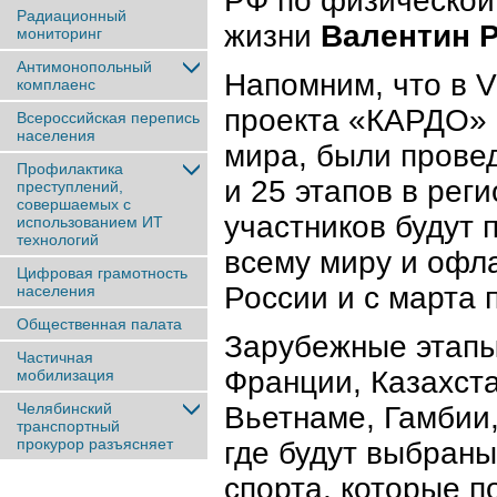
РФ по физической 
Радиационный
жизни
Валентин 
мониторинг
Антимонопольный
Напомним, что в V
комплаенс
проекта «КАРДО» п
Всероссийская перепись
населения
мира, были прове
Профилактика
и 25 этапов в рег
преступлений,
совершаемых с
участников будут 
использованием ИТ
технологий
всему миру и офла
Цифровая грамотность
России и с марта 
населения
Общественная палата
Зарубежные этапы 
Частичная
Франции, Казахста
мобилизация
Челябинский
Вьетнаме, Гамбии,
транспортный
прокурор разъясняет
где будут выбраны
спорта, которые п