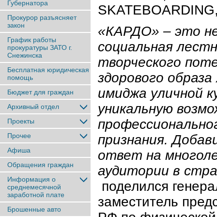
Губернатора
SKATEBOARDING,
Прокурор разъясняет
закон
«КАРДО» – это не
График работы
социальная
лестн
прокуратуры ЗАТО г.
Снежинска
творческого поте
Бесплатная юридическая
здорового образа
помощь
имиджа уличной 
Бюджет для граждан
уникальную возмо
Архивный отдел
профессионально
Проекты
Прочее
признания. Добав
Афиша
ответ на многол
Обращения граждан
аудитории в стр
Информация о
поделился генера
среднемесячной
заработной плате
заместитель пред
Брошенные авто