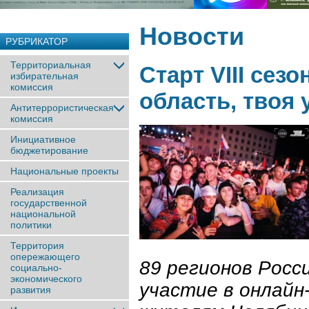
Новости
РУБРИКАТОР
Территориальная
Старт VIII сез
избирательная
комиссия
область, твоя 
Антитеррористическая
комиссия
Инициативное
бюджетирование
Национальные проекты
Реализация
государственной
национальной
политики
Территория
опережающего
89 регионов Росс
социально-
экономического
участие в онлайн
развития