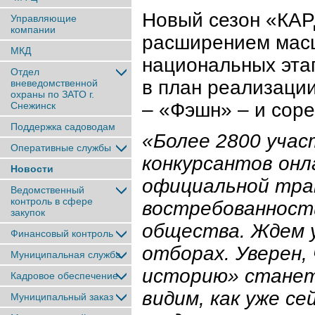
Новый сезон «КАР
Управляющие
компании
расширением масш
МКД
национальных этап
Отдел
в план реализаци
вневедомственной
охраны по ЗАТО г.
– «Фэшн» – и сор
Снежинск
Поддержка садоводам
«Более 2800 учас
Оперативные службы
конкурсантов онл
Новости
официальной тра
Ведомственный
контроль в сфере
востребованност
закупок
общества. Ждем у
Финансовый контроль
отборах. Уверен,
Муниципальная служба
историю» станет
Кадровое обеспечение
видим, как уже с
Муниципальный заказ