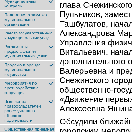
Муниципальный
глава Снежинского
контроль
Пульников, замес
Положения о закупках
муниципальных
Ташбулатов, нача
организаций
Александрова Мар
Реестр государственных
и муниципальных услуг
Управления физич
Регламенты
Витальевич, начал
предоставления
муниципальных услуг
дополнительного 
Продажа и аренда
Валерьевна и пре
муниципального
имущества
Снежинского город
Мероприятия по
общественно-госу
противодействию
коррупции
«Движение первых
Выявление
правообладателей
Алексеевна Яшина
ранее учтенныx
объектов
Обсудили ближайш
недвижимости
городским меропр
Общественная приёмная