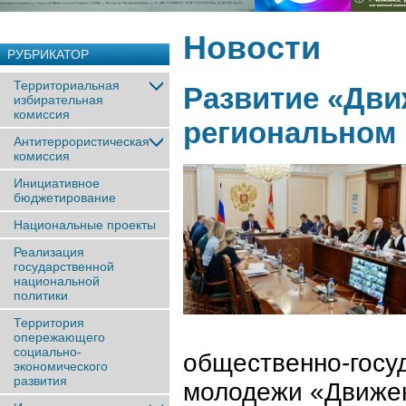
Новости
РУБРИКАТОР
Территориальная
Развитие «Дви
избирательная
комиссия
региональном 
Антитеррористическая
комиссия
Инициативное
бюджетирование
Национальные проекты
Реализация
государственной
национальной
политики
Территория
опережающего
социально-
общественно-госу
экономического
развития
молодежи «Движен