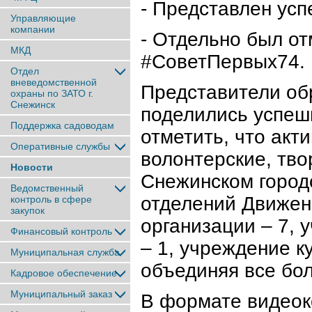
- Представлен ус
Управляющие
компании
- Отдельно был от
МКД
#СоветПервых74.
Отдел
вневедомственной
Представители об
охраны по ЗАТО г.
Снежинск
поделились успеш
Поддержка садоводам
отметить, что акт
Оперативные службы
волонтерские, тво
Новости
Снежинском город
Ведомственный
отделений Движен
контроль в сфере
закупок
организации – 7,
Финансовый контроль
– 1, учреждение к
Муниципальная служба
объединяя все бо
Кадровое обеспечение
Муниципальный заказ
В формате видеок