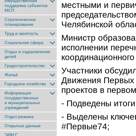
Имущественная
местными и перви
поддержка субъектов
МСП
председательство
Стратегическое
Челябинской обла
планирование
Труд и занятость
Министр образова
Социальная сфера
исполнении переч
Отдых и оздоровление
координационного 
детей
Градостроительство
Участники обсуди
Жильё
Движения Первых 
Городское хозяйство
проектов в первом
Информация
государственных
- Подведены итоги
и муниципальных
учреждений
- Выделены ключе
Отдел режима
#Первые74;
Открытые данные
"МФЦ"