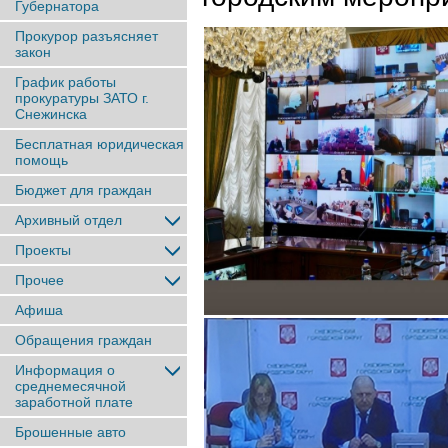
Губернатора
Прокурор разъясняет
закон
График работы
прокуратуры ЗАТО г.
Снежинска
Бесплатная юридическая
помощь
Бюджет для граждан
Архивный отдел
Проекты
Прочее
Афиша
Обращения граждан
Информация о
среднемесячной
заработной плате
Брошенные авто