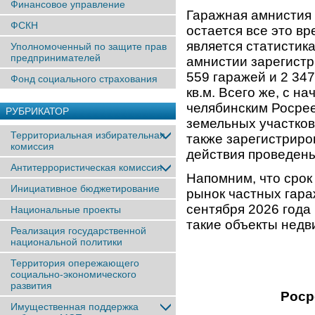
Финансовое управление
Гаражная амнистия 
ФСКН
остается все это в
является статистик
Уполномоченный по защите прав
предпринимателей
амнистии зарегистр
559 гаражей и 2 34
Фонд социального страхования
кв.м. Всего же, с н
челябинским Росрее
РУБРИКАТОР
земельных участков
Территориальная избирательная
также зарегистриро
комиссия
действия проведены
Антитеррористическая комиссия
Напомним, что срок
Инициативное бюджетирование
рынок частных гараж
сентября 2026 года
Национальные проекты
такие объекты недв
Реализация государственной
национальной политики
Территория опережающего
социально-экономического
развития
Роср
Имущественная поддержка