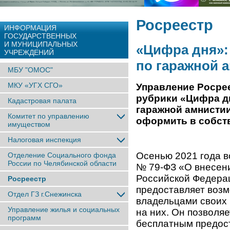
Росреестр
ИНФОРМАЦИЯ
ГОСУДАРСТВЕННЫХ
И МУНИЦИПАЛЬНЫХ
«Цифра дня»:
УЧРЕЖДЕНИЙ
по гаражной 
МБУ "ОМОС"
МКУ «УГХ СГО»
Управление Росрее
рубрики «Цифра д
Кадастровая палата
гаражной амнисти
Комитет по управлению
оформить в собств
имуществом
Налоговая инспекция
Осенью 2021 года в
Отделение Социального фонда
России по Челябинской области
№ 79-ФЗ «О внесен
Российской Федерац
Росреестр
предоставляет воз
Отдел ГЗ г.Снежинска
владельцами своих 
Управление жилья и социальных
на них. Он позволяе
программ
бесплатным предос