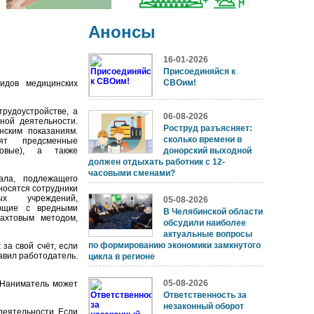
Анонсы
16-01-2026
Присоединяйся к
СВОим!
видов медицинских
рудоустройстве, а
06-08-2026
ной деятельности.
Роструд разъясняет:
ским показаниям.
сколько времени в
дят предсменные
совые), а также
донорский выходной
должен отдыхать работник с 12-
часовыми сменами?
ала, подлежащего
носятся сотрудники
ных учреждений,
05-08-2026
ающие с вредными
В Челябинской области
ахтовым методом,
обсудили наиболее
актуальные вопросы
по формированию экономики замкнутого
за свой счёт, если
авил работодатель.
цикла в регионе
05-08-2026
. Наниматель может
Ответственность за
незаконный оборот
деятельности. Если