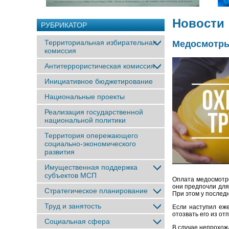
Новости
РУБРИКАТОР
Территориальная избирательная
Медосмотры
комиссия
Антитеррористическая комиссия
Инициативное бюджетирование
Национальные проекты
Реализация государственной
национальной политики
Территория опережающего
социально-экономического
развития
Имущественная поддержка
субъектов МСП
Оплата медосмотро
они предпочли для
Стратегическое планирование
При этом у послед
Труд и занятость
Если наступил еже
отозвать его из от
Социальная сфера
В случае непрохож