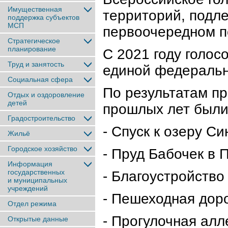
Имущественная
территорий, подл
поддержка субъектов
МСП
первоочередном п
Стратегическое
планирование
С 2021 году голос
Труд и занятость
единой федеральн
Социальная сфера
По результатам пр
Отдых и оздоровление
детей
прошлых лет были 
Градостроительство
- Спуск к озеру С
Жильё
Городское хозяйство
- Пруд Бабочек в 
Информация
государственных
- Благоустройств
и муниципальных
учреждений
- Пешеходная доро
Отдел режима
- Прогулочная ал
Открытые данные