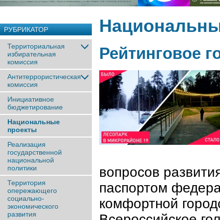
Национальны
РУБРИКАТОР
Территориальная
Рейтинговое г
избирательная
комиссия
Антитеррористическая
комиссия
Инициативное
бюджетирование
Национальные
проекты
Реализация
государственной
национальной
политики
вопросов развития
Территория
паспортом федера
опережающего
социально-
комфортной город
экономического
развития
Всероссийское го