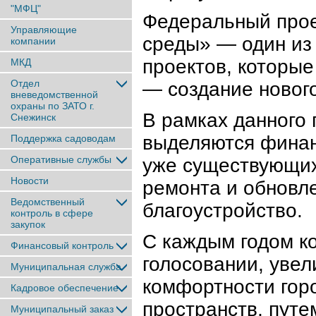
"МФЦ"
Федеральный прое
Управляющие
среды» — один из
компании
проектов, которые
МКД
Отдел
— создание нового
вневедомственной
охраны по ЗАТО г.
В рамках данного 
Снежинск
выделяются финан
Поддержка садоводам
Оперативные службы
уже существующих
Новости
ремонта и обновле
Ведомственный
благоустройство.
контроль в сфере
закупок
С каждым годом ко
Финансовый контроль
голосовании, увел
Муниципальная служба
комфортности гор
Кадровое обеспечение
пространств, пут
Муниципальный заказ