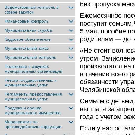
без пропуска мес
Ведомственный контроль в
сфере закупок
Ежемесячное посо
Финансовый контроль
поступит семьям
5 мая, пособие п
Муниципальная служба
родителям — до 7
Кадровое обеспечение
Муниципальный заказ
«Не стоит волнов
утром. Зачислен
Муниципальный контроль
производится на с
Положения о закупках
муниципальных организаций
в течение всего 
Реестр государственных и
обязанности упр
муниципальных услуг
Челябинской обл
Регламенты предоставления
муниципальных услуг
Семьям с детьми,
выплата за апрел
Продажа и аренда
муниципального имущества
года с учетом ре
Мероприятия по
противодействию коррупции
Если у вас остал