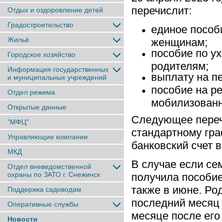
перечислит:
Отдых и оздоровление детей
Градостроительство
единое пособ
Жильё
женщинам;
пособие по у
Городское хозяйство
родителям;
Информация государственных
выплату на пе
и муниципальных учреждений
пособие на р
Отдел режима
мобилизованн
Открытые данные
Следующее переч
"МФЦ"
стандартному гра
Управляющие компании
банковский счет в
МКД
В случае если се
Отдел вневедомственной
охраны по ЗАТО г. Снежинск
получила пособие
также в июне. Ро
Поддержка садоводам
последний месяц
Оперативные службы
месяце после его
Новости