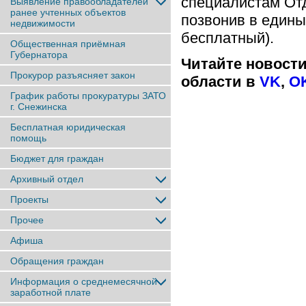
специалистам От
Выявление правообладателей
ранее учтенныx объектов
позвонив в единый
недвижимости
бесплатный).
Общественная приёмная
Губернатора
Читайте новост
Прокурор разъясняет закон
области в
VK
,
O
График работы прокуратуры ЗАТО
г. Снежинска
Бесплатная юридическая
помощь
Бюджет для граждан
Архивный отдел
Проекты
Прочее
Афиша
Обращения граждан
Информация о среднемесячной
заработной плате