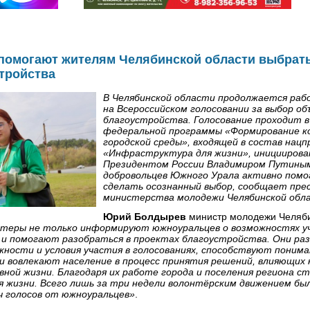
помогают жителям Челябинской области выбрат
тройства
В Челябинской области продолжается раб
на Всероссийском голосовании за выбор о
благоустройства. Голосование проходит в
федеральной программы «Формирование 
городской среды», входящей в состав нац
«Инфраструктура для жизни», инициирова
Президентом России Владимиром Путиным.
добровольцев Южного Урала активно пом
сделать осознанный выбор, сообщает пре
министерства молодежи Челябинской обл
Юрий Болдырев
министр молодежи Челяби
теры не только информируют южноуральцев о возможностях у
о и помогают разобраться в проектах благоустройства. Они ра
ности и условия участия в голосованиях, способствуют поним
 и вовлекают население в процесс принятия решений, влияющих 
вной жизни. Благодаря их работе города и поселения региона с
 жизни. Всего лишь за три недели волонтёрским движением бы
ч голосов от южноуральцев»
.