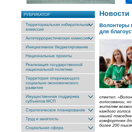
Новости
РУБРИКАТОР
Территориальная избирательная
Волонтеры 
комиссия
для благоус
Антитеррористическая комиссия
Инициативное бюджетирование
Национальные проекты
Реализация государственной
национальной политики
Территория опережающего
социально-экономического
развития
Имущественная поддержка
отметил:
«Волон
субъектов МСП
голосовании, н
жителям возмож
Стратегическое планирование
каждого голоса
нашей повседне
Труд и занятость
комфортнее для
более 200 тыся
Социальная сфера