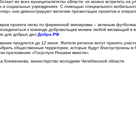
отают во всех муниципалитетах области: их можно встретить на ул
ах и социальных учреждениях. С помощью специального мобильно
нтер» они демонстрируют жителям презентации проектов и опера
еров проекта легко по фирменной экипировке – зеленым футболк
исоединиться к команде добровольцев можем любой желающий в во
ме для добрых дел
Добро.РФ
.
ование продлится до 12 июня. Жители региона могут принять участ
ыбрать общественные территории, которые будут благоустроены в
ном приложении «Госуслуги Решаем вместе».
на Клеменкова, министерство молодежи Челябинской области