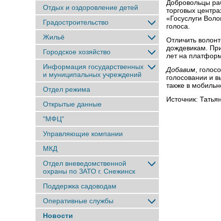
Добровольцы раб
Отдых и оздоровление детей
торговых центр
«Госуслуги Воло
Градостроительство
голоса.
Жильё
Отличить волонт
дождевикам. Пр
Городское хозяйство
лет на платфор
Информация государственных
Добавим
, голос
и муниципальных учреждений
голосовании и в
также в мобиль
Отдел режима
Источник: Татья
Открытые данные
"МФЦ"
Управляющие компании
МКД
Отдел вневедомственной
охраны по ЗАТО г. Снежинск
Поддержка садоводам
Оперативные службы
Новости