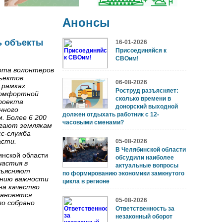
Анонсы
ь объекты
16-01-2026
Присоединяйся к
СВОим!
ота волонтеров
бъектов
06-08-2026
 рамках
Роструд разъясняет:
комфортной
сколько времени в
проекта
донорский выходной
нного
должен отдыхать работник с 12-
 Более 6 200
часовыми сменами?
огают землякам
сс-служба
асти.
05-08-2026
В Челябинской области
нской области
обсудили наиболее
частия в
актуальные вопросы
зъясняют
по формированию экономики замкнутого
анию важности
цикла в регионе
на качество
тановятся
05-08-2026
ло собрано
Ответственность за
незаконный оборот