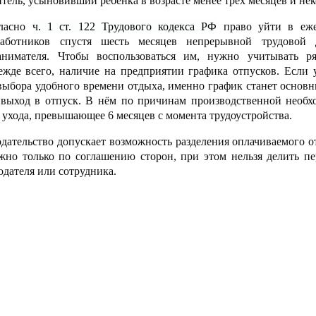
тель, усыновивший ребёнка в возрасте менее трёх месяцев и не
гласно
ч. 1 ст. 122 Трудового кодекса РФ
право уйти в еже
аботников спустя шесть месяцев непрерывной трудовой 
анимателя. Чтобы воспользоваться им, нужно учитывать р
ежде всего, наличие на предприятии графика отпусков. Если 
выбора удобного времени отдыха, именно график станет основ
выход в отпуск. В нём по причинам производственной необх
 ухода, превышающее 6 месяцев с момента трудоустройства.
одательство допускает возможность разделения оплачиваемого от
жно только по соглашению сторон, при этом нельзя делить п
одателя или сотрудника.