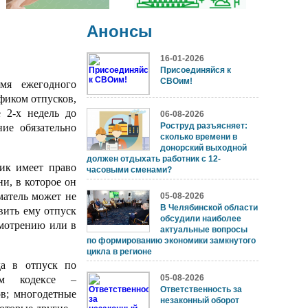
Анонсы
16-01-2026
Присоединяйся к
СВОим!
мя ежегодного
афиком отпусков,
 2-х недель до
06-08-2026
Роструд разъясняет:
ние обязательно
сколько времени в
донорский выходной
должен отдыхать работник с 12-
ник имеет право
часовыми сменами?
и, в которое он
матель может не
05-08-2026
В Челябинской области
вить ему отпуск
обсудили наиболее
смотрению или в
актуальные вопросы
по формированию экономики замкнутого
цикла в регионе
да в отпуск по
05-08-2026
ом кодексе –
Ответственность за
в; многодетные
незаконный оборот