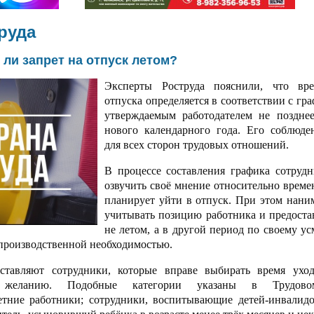
руда
ли запрет на отпуск летом?
Эксперты Роструда пояснили, что вре
отпуска определяется в соответствии с гр
утверждаемым работодателем не позднее
нового календарного года. Его соблюде
для всех сторон трудовых отношений.
В процессе составления графика сотруд
озвучить своё мнение относительно времен
планирует уйти в отпуск. При этом нани
учитывать позицию работника и предоста
не летом, а в другой период по своему у
 производственной необходимостью.
ставляют сотрудники, которые вправе выбирать время ухо
у желанию. Подобные категории указаны в Трудов
етние работники; сотрудники, воспитывающие детей-инвалидо