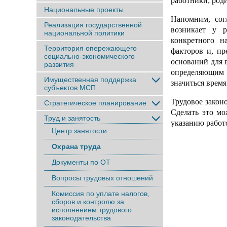
работники; роди
Национальные проекты
Напомним, со
Реализация государственной
возникает у р
национальной политики
конкретного н
Территория опережающего
факторов и, пр
социально-экономического
оснований для 
развития
определяющим 
Имущественная поддержка
значиться время
субъектов МСП
Трудовое закон
Стратегическое планирование
Сделать это мо
Труд и занятость
указанию работ
Центр занятости
Охрана труда
Документы по ОТ
Вопросы трудовых отношений
Комиссия по уплате налогов,
сборов и контролю за
исполнением трудового
законодательства