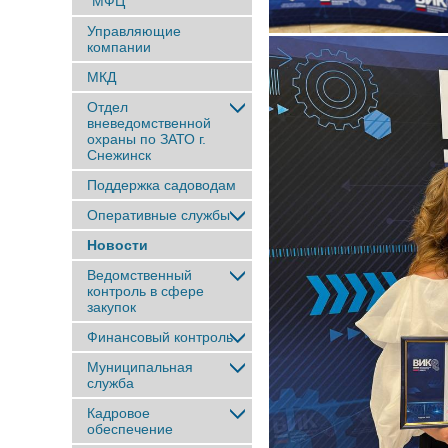
"МФЦ"
Управляющие
компании
МКД
Отдел
вневедомственной
охраны по ЗАТО г.
Снежинск
Поддержка садоводам
Оперативные службы
Новости
Ведомственный
контроль в сфере
закупок
Финансовый контроль
Муниципальная
служба
Кадровое
обеспечение