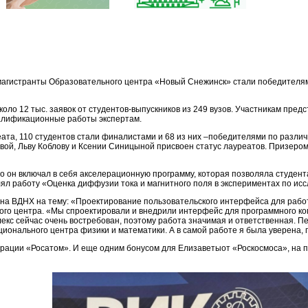
агистранты Образовательного центра «Новый Снежинск» стали победителям
 около 12 тыс. заявок от студентов-выпускников из 249 вузов. Участникам пре
алификационные работы экспертам.
еата, 110 студентов стали финалистами и 68 из них –победителями по разл
ой, Льву Коблову и Ксении Синицыной присвоен статус лауреатов. Призером
что он включал в себя акселерационную программу, которая позволяла студен
ял работу «Оценка диффузии тока и магнитного поля в экспериментах по ис
на ВДНХ на тему: «Проектирование пользовательского интерфейса для рабо
го центра. «Мы спроектировали и внедрили интерфейс для программного ком
с сейчас очень востребован, поэтому работа значимая и ответственная. Пе
онального центра физики и математики. А в самой работе я была уверена, 
орации «Росатом». И еще одним бонусом для Елизаветыот «Роскосмоса», на п