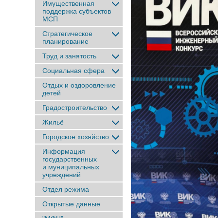
Имущественная
поддержка субъектов
МСП
Стратегическое
планирование
Труд и занятость
Социальная сфера
Отдых и оздоровление
детей
Градостроительство
Жильё
Городское хозяйство
Информация
государственных
и муниципальных
учреждений
Отдел режима
Открытые данные