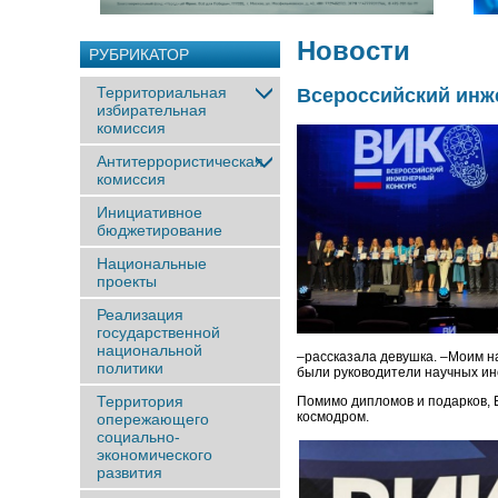
Новости
РУБРИКАТОР
Территориальная
Всероссийский инж
избирательная
комиссия
Антитеррористическая
комиссия
Инициативное
бюджетирование
Национальные
проекты
Реализация
государственной
национальной
–рассказала девушка. –Моим н
политики
были руководители научных инс
Территория
Помимо дипломов и подарков, 
космодром.
опережающего
социально-
экономического
развития