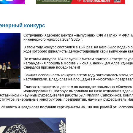
енерный конкурс
Сотрудники ядерного центра –выпускники СФТИ НИЯУ МИФИ, м
инженерного конкурса 2024/2025 г.
В этом году конкурс состоялся в 11-й раз, на него было подано
ходе которого финалисты демонстрировали свои выпускные кв
По итогам конкурса 184 полуфиналистам присвоен статус лаур
награждения прошла в Москве 7 июня. Снежинцам Алле Удинцев
Свердлов признан победителем!
Важная особенность конкурса в этом году заключалась в том, 
наставниками. Владислав на площадке ГК «Росатом» представл
Елизавета защитила диплом на площадке павильона «Космос» 
моделирования», которую выполняла на базе отделения ядерно
аставником и научным руководителем работы был Филипп Сапожников. Комплек
титутов, генеральные конструкторы предприятий, научный руководитель Наци
Елизавета и Владислав получили сертификаты на 100 000 рублей от Госкорп