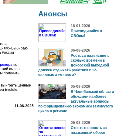
Анонсы
16-01-2026
Присоединяйся к
СВОим!
ки и
акциям:«Выбираю
06-08-2026
а России
Роструд разъясняет:
сколько времени в
трекер»
во
донорский выходной
еский вызов;
должен отдыхать работник с 12-
бы получить
часовыми сменами?
и выиграть ценные
05-08-2026
й Evolute.
В Челябинской области
обсудили наиболее
актуальные вопросы
11-06-2025
по формированию экономики замкнутого
цикла в регионе
05-08-2026
Ответственность за
незаконный оборот