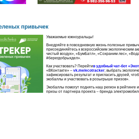
зеленых привычек
Уважаемые южноуральцы!
Внедряйте в повседневную жизнь полезные привыч
присоединяйтесь к всероссийским экологическим 
чистый воздух», «БумБатл», «Сохраним лес», «Вод
#берегдобрыхдел».
Как участвовать? Перейти
в удобный чат-бот «Эко
«ВКонтакте» –
vk.me/ecotracker
; выбрать экологич
зафиксировать результат и пригласить друзей, что
экобаллы и участвовать в розыгрыше призов».
Экобаллы помогут поднять наш регион в рейтинге 
призы от партнера проекта – бренда электромобиле