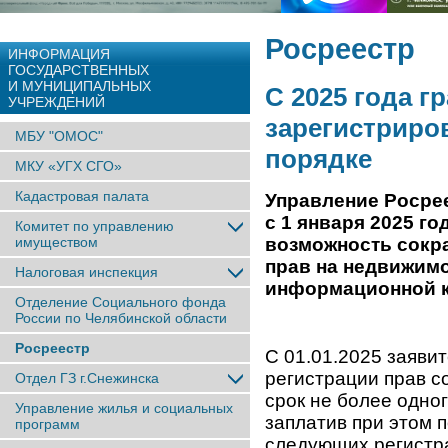
Росреестр
ИНФОРМАЦИЯ
ГОСУДАРСТВЕННЫХ
И МУНИЦИПАЛЬНЫХ
С 2025 года г
УЧРЕЖДЕНИЙ
зарегистриро
МБУ "ОМОС"
порядке
МКУ «УГХ СГО»
Кадастровая палата
Управление Росрее
с 1 января 2025 г
Комитет по управлению
имуществом
возможность сокра
прав на недвижимо
Налоговая инспекция
информационной к
Отделение Социального фонда
России по Челябинской области
Росреестр
С 01.01.2025 заяви
регистрации прав с
Отдел ГЗ г.Снежинска
срок не более одно
Управление жилья и социальных
заплатив при этом
программ
следующих регистр