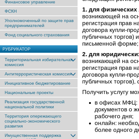
Финансовое управление
1. для физических
ФСКН
возникающей на осн
Уполномоченный по защите прав
регистрация прав н
предпринимателей
договора купли-про
Фонд социального страхования
публичных торгов) 
письменной форме;
РУБРИКАТОР
2. для юридически
Территориальная избирательная
возникающей на осн
комиссия
регистрация прав н
Антитеррористическая комиссия
договора купли-про
публичных торгов),
Инициативное бюджетирование
Получить услугу мо
Национальные проекты
Реализация государственной
в офисах МФЦ:
национальной политики
документов о ж
рабочего дня;
Территория опережающего
социально-экономического
онлайн: необхо
развития
более одного дн
Имущественная поддержка