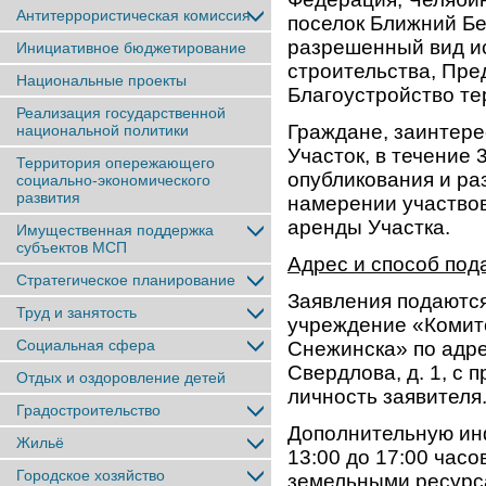
Антитеррористическая комиссия
поселок Ближний Бе
разрешенный вид и
Инициативное бюджетирование
строительства, Пре
Национальные проекты
Благоустройство те
Реализация государственной
Граждане, заинтере
национальной политики
Участок, в течение 
Территория опережающего
опубликования и ра
социально-экономического
развития
намерении участвов
аренды Участка.
Имущественная поддержка
субъектов МСП
Адрес и способ под
Стратегическое планирование
Заявления подаютс
Труд и занятость
учреждение «Комит
Социальная сфера
Снежинска» по адрес
Свердлова, д. 1, с
Отдых и оздоровление детей
личность заявителя
Градостроительство
Дополнительную инф
Жильё
13:00 до 17:00 часо
Городское хозяйство
земельными ресурс