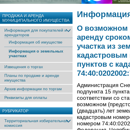
Информация
ПРОДАЖА И АРЕНДА
МУНИЦИПАЛЬНОГО ИМУЩЕСТВА
О возможном 
Информация для покупателей и
арендаторов
аренду сроком
Информация об имуществе
участка из зе
Информация о земельных
кадастровым 
участках
пунктов с ка
Извещения о торгах
74:40:0202002
Планы по продаже и аренде
имущества
Администрация Снеж
Архив информации по торгам
подпункта 15 пункта
соответствии со ст
Реквизиты для оплаты
возможном (предсто
(двадцать) лет земе
РУБРИКАТОР
кадастровым номеро
Территориальная избирательная
номером 74:40:0202
комиссия
Федерация, Челябин