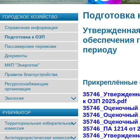
Подготовка 
ГОРОДСКОЕ ХОЗЯЙСТВО
Справочная информация
Утвержденная
Подготовка к ОЗП
обеспечения 
Пассажирские перевозки
периоду
Документы
МКП "Энергетик"
Правила благоустройства
Прикреплённые
Ресурсоснабжающие
организации
35746_Утвержденн
Экология
к ОЗП 2025.pdf
35746_Оценочный л
РУБРИКАТОР
35746_Оценочный 
35746_Оценочный л
Территориальная избирательная
35746_ПА 1214 от 2
комиссия
35746_Утвержденн
Антитеррористическая комиссия