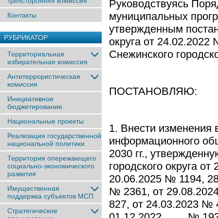
трёхсторонняя комиссия
Руководствуясь Поря
муниципальных прогр
Контакты
утвержденным постан
РУБРИКАТОР
округа от 24.02.2022 
Снежинского городско
Территориальная
избирательная комиссия
Антитеррористическая
комиссия
ПОСТАНОВЛЯЮ:
Инициативное
бюджетирование
Национальные проекты
1. Внести изменения
Реализация государственной
информационного общ
национальной политики
2030 гг., утвержден
Территория опережающего
городского округа о
социально-экономического
развития
20.06.2025 № 1194, 
Имущественная
№ 2361, от 29.08.202
поддержка субъектов МСП
827, от 24.03.2023 № 
Стратегическое
01.12.2022 № 1935, 