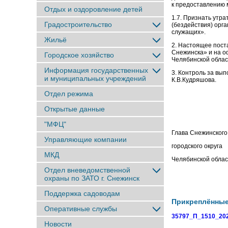
к предоставлению 
Отдых и оздоровление детей
1.7. Признать утр
Градостроительство
(бездействия) орг
служащих».
Жильё
2. Настоящее пост
Снежинска» и на о
Городское хозяйство
Челябинской облас
Информация государственных
3. Контроль за вы
и муниципальных учреждений
К.В.Кудряшова.
Отдел режима
Открытые данные
"МФЦ"
Глава Снежинского
Управляющие компании
городского округа
МКД
Челябинс
Отдел вневедомственной
охраны по ЗАТО г. Снежинск
Поддержка садоводам
Прикреплённы
Оперативные службы
35797_П_1510_202
Новости