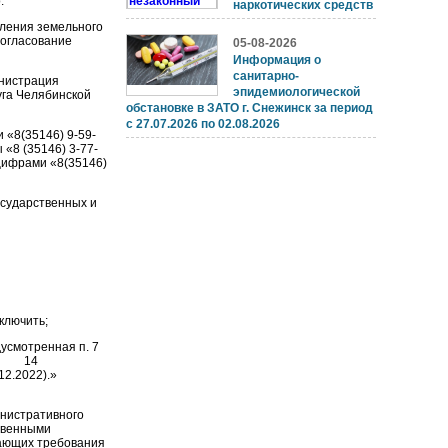
:
наркотических средств
вления земельного
согласование
05-08-2026
Информация о
санитарно-
инистрация
эпидемиологической
уга Челябинской
обстановке в ЗАТО г. Снежинск за период
с 27.07.2026 по 02.08.2026
 «8(35146) 9-59-
8 (35146) 3-77-
ифрами «8(35146)
осударственных и
ключить;
дусмотренная п. 7
лее 14
2.2022).»
истративного
твенными
вающих требования