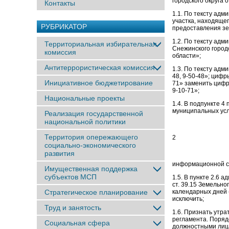
городского округ
Контакты
1.1. По тексту ад
участка, находяще
РУБРИКАТОР
предоставления зе
1.2. По тексту ад
Территориальная избирательная
Снежинского город
комиссия
области»;
Антитеррористическая комиссия
1.3. По тексту ад
48, 9-50-48»; ци
Инициативное бюджетирование
71» заменить циф
9-10-71»;
Национальные проекты
1.4. В подпункте 4
муниципальных усл
Реализация государственной
национальной политики
Территория опережающего
2
социально-экономического
развития
информационной си
Имущественная поддержка
субъектов МСП
1.5. В пункте 2.6 
ст. 39.15 Земел
Стратегическое планирование
календарных дней
исключить;
Труд и занятость
1.6. Признать у
регламента. Поряд
Социальная сфера
должностными лица