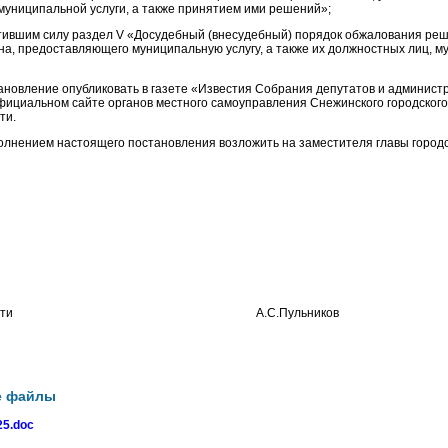
муниципальной услуги, а также принятием ими решений»;
атившим силу раздел V «Досудебный (внесудебный) порядок обжалования реш
ана, предоставляющего муниципальную услугу, а также их должностных лиц, 
ановление опубликовать в газете «Известия Собрания депутатов и админист
фициальном сайте органов местного самоуправления Снежинского городского
ти.
полнением настоящего постановления возложить на заместителя главы городс
кой области А.С.Пульников
е файлы
5.doc