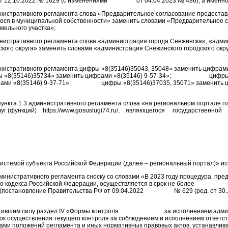
а от 12.10.2022 № 1629 (с изменениями от 04.04.2023 № 486), а именно
министративного регламента слова «Предварительное согласование предоста
гося в муниципальной собственности» заменить словами «Предварительное 
мельного участка»;
министративного регламента слова «администрация города Снежинска», «адм
ского округа» заменить словами «администрация Снежинского городского окр
министративного регламента цифры «8(35146)35043, 35048» заменить цифрами
фры «8(35146)35734» заменить цифрами «8(35146) 9-57-34»; цифры «
рами «8(35146) 9-37-71»; цифры «8(35146)37035, 35071» заменить ц
 пункта 1.3 административного регламента слова «на региональном портале г
уг (функций) https://www.gosuslugi74.ru/, являющегося государственной
стемой субъекта Российской Федерации (далее – региональный портал)» ис
административного регламента сноску со словами «В 2023 году процедура, пре
ьного кодекса Российской Федерации, осуществляется в срок не бо
 (постановление Правительства РФ от 09.04.2022 № 629 (ред. от 30.1
тратившим силу раздел IV «Формы контроля за исполнением админ
ок осуществления текущего контроля за соблюдением и исполнением ответс
ми положений регламента и иных нормативных правовых актов, устанавли