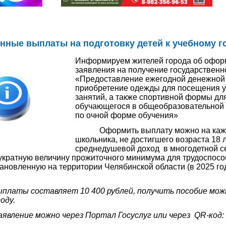
ные выплаты на подготовку детей к учебному г
Информируем жителей города об офо
заявления на получение государственн
«Предоставление ежегодной денежной
приобретение одежды для посещения 
занятий, а также спортивной формы дл
обучающегося в общеобразовательной
по очной форме обучения»
Оформить выплату можно на каждо
школьника, не достигшего возраста 18 л
среднедушевой доход в многодетной с
кратную величину прожиточного минимума для трудоспосо
тановленную на территории Челябинской области (в 2025 год
ты составляет 10 400 рублей, получить пособие можно
оду.
ение можно через Портал Госуслуг или через QR-код: