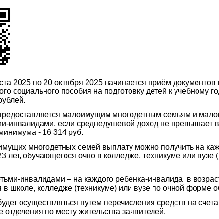
 2025 по 20 октября 2025 начинается приём документов 
го социального пособия на подготовку детей к учебному го
рублей.
доставляется малоимущим многодетным семьям и мал
ми-инвалидами, если среднедушевой доход не превышает 
минимума - 16 314 руб.
их многодетных семей выплату можно получить на каж
23 лет, обучающегося очно в колледже, техникуме или вузе 
етьми-инвалидами – на каждого ребенка-инвалида в возраст
я в школе, колледже (техникуме) или вузе по очной форме о
т осуществляться путем перечисления средств на счета 
е отделения по месту жительства заявителей.