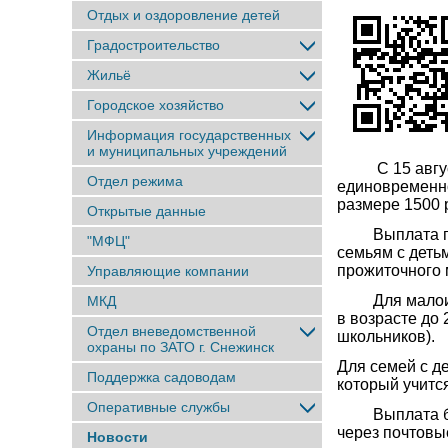
Отдых и оздоровление детей
Градостроительство
Жильё
Городское хозяйство
Информация государственных
и муниципальных учреждений
С 15 августа
Отдел режима
единовременно
размере 1500 
Открытые данные
Выплата пре
"МФЦ"
семьям с деть
прожиточного 
Управляющие компании
Для малоимущ
МКД
в возрасте до 
Отдел вневедомственной
школьников).
охраны по ЗАТО г. Снежинск
Для семей с д
Поддержка садоводам
который учитс
Оперативные службы
Выплата буде
через почтовы
Новости