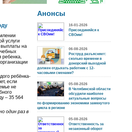
Анонсы
оду
16-01-2026
Присоединяйся к
СВОим!
рмлении
ой услуги
 выплаты на
06-08-2026
учебных
Роструд разъясняет:
я ребенка,
сколько времени в
 организации
донорский выходной
должен отдыхать работник с 12-
часовыми сменами?
го ребёнка-
ет, если
05-08-2026
емье не
В Челябинской области
бного
обсудили наиболее
у – 35 564
актуальные вопросы
по формированию экономики замкнутого
цикла в регионе
 один раз в
05-08-2026
Ответственность за
незаконный оборот