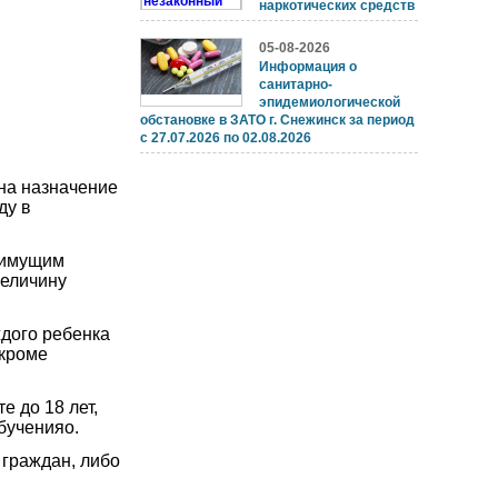
наркотических средств
05-08-2026
Информация о
санитарно-
эпидемиологической
обстановке в ЗАТО г. Снежинск за период
с 27.07.2026 по 02.08.2026
на назначение
ду в
оимущим
величину
дого ребенка
(кроме
е до 18 лет,
бученияо.
граждан, либо