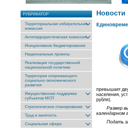
Новости
РУБРИКАТОР
Территориальная избирательная
Единовремен
комиссия
Антитеррористическая комиссия
Инициативное бюджетирование
Национальные проекты
Реализация государственной
национальной политики
Территория опережающего
социально-экономического
развития
превышает дву
Имущественная поддержка
населения, ус
субъектов МСП
рубля).
Стратегическое планирование
Размер выпла
календарном г
Труд и занятость
Подать заявл
Социальная сфера