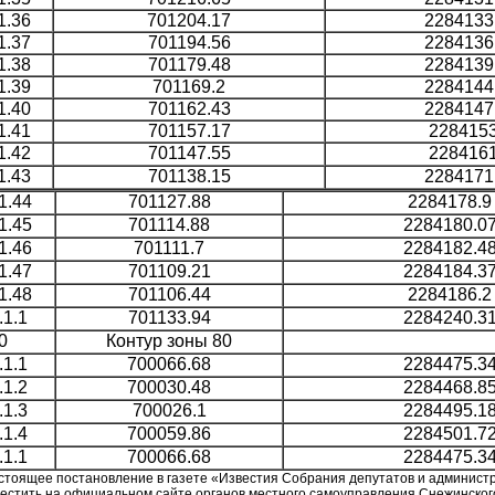
1.36
701204.17
2284133
1.37
701194.56
2284136
1.38
701179.48
2284139
1.39
701169.2
2284144
1.40
701162.43
2284147
1.41
701157.17
2284153
1.42
701147.55
2284161
1.43
701138.15
2284171
1.44
701127.88
2284178.9
1.45
701114.88
2284180.0
1.46
701111.7
2284182.4
1.47
701109.21
2284184.3
1.48
701106.44
2284186.2
.1.1
701133.94
2284240.3
0
Контур зоны 80
.1.1
700066.68
2284475.3
.1.2
700030.48
2284468.8
.1.3
700026.1
2284495.1
.1.4
700059.86
2284501.7
.1.1
700066.68
2284475.3
астоящее постановление в газете «Известия Собрания депутатов и админист
естить на официальном сайте органов местного самоуправления Снежинского