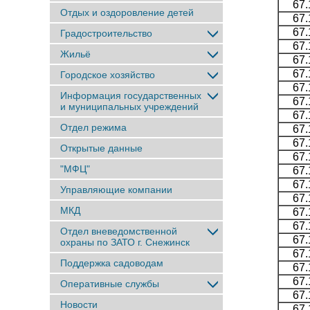
67.
Отдых и оздоровление детей
67.
67.
Градостроительство
67.
Жильё
67.
67.
Городское хозяйство
67.
Информация государственных
67.
и муниципальных учреждений
67.
Отдел режима
67.
67.
Открытые данные
67.
"МФЦ"
67.
67.
Управляющие компании
67.
МКД
67.
67.
Отдел вневедомственной
67.
охраны по ЗАТО г. Снежинск
67.
Поддержка садоводам
67.
67.
Оперативные службы
67.
Новости
67.