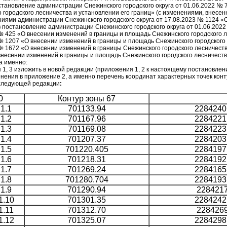
становление администрации Снежинского городского округа от 01.06.2022 № 
 городского лесничества и установлении его границ» (с изменениями, внесен
иями администрации Снежинского городского округа от 17.08.2023 № 1124 «
 постановление администрации Снежинского городского округа от 01.06.2022
№ 425 «О внесении изменений в границы и площадь Снежинского городского л
№ 1207 «О внесении изменений в границы и площадь Снежинского городского 
№ 1672 «О внесении изменений в границы Снежинского городского лесничеств
несении изменений в границы и площадь Снежинского городского лесничест
а именно:
1, 3 изложить в новой редакции (приложения 1, 2 к настоящему постановлен
нения в приложение 2, а именно перечень координат характерных точек конту
 следующей редакции
:
0
Контур зоны 67
.1.1
701133.94
2284240
.1.2
701167.96
2284221
.1.3
701169.08
2284223
.1.4
701207.37
2284203
.1.5
701220.405
2284197
.1.6
701218.31
2284192
.1.7
701269.24
2284165
.1.8
701280.704
2284193
.1.9
701290.94
2284217
1.10
701301.35
2284242
1.11
701312.70
2284269
1.12
701325.07
2284298