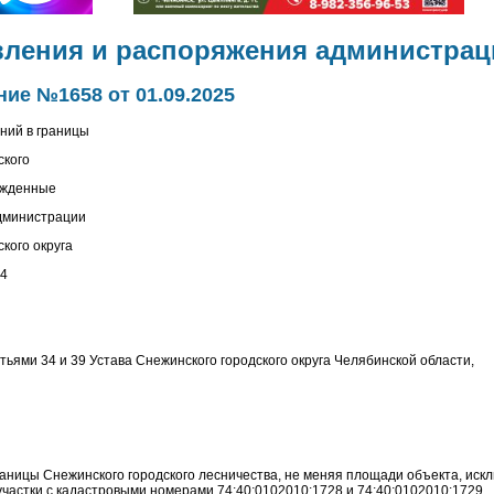
вления и распоряжения администрац
ие №1658 от 01.09.2025
ний в границы
ского
ржденные
дминистрации
кого округа
84
тьями 34 и 39 Устава Снежинского городского округа Челябинской области,
аницы Снежинского городского лесничества, не меняя площади объекта, искл
частки с кадастровыми номерами 74:40:0102010:1728 и 74:40:0102010:1729.