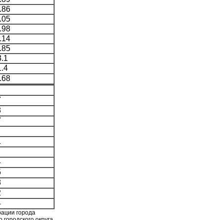
.86
.05
.98
.14
.85
.1
.4
.68
7
8
7
1
4
5
8
2
4
рации города
 городского округа