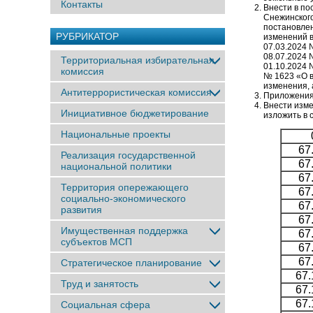
Контакты
Внести в по
Снежинского
постановлен
РУБРИКАТОР
изменений в
07.03.2024 
08.07.2024 
Территориальная избирательная
01.10.2024 
комиссия
№ 1623 «О в
изменения, 
Антитеррористическая комиссия
Приложения 
Внести изме
Инициативное бюджетирование
изложить в
Национальные проекты
67
Реализация государственной
67
национальной политики
67
Территория опережающего
67
социально-экономического
67
развития
67
Имущественная поддержка
67
субъектов МСП
67
67
Стратегическое планирование
67.
Труд и занятость
67.
67.
Социальная сфера