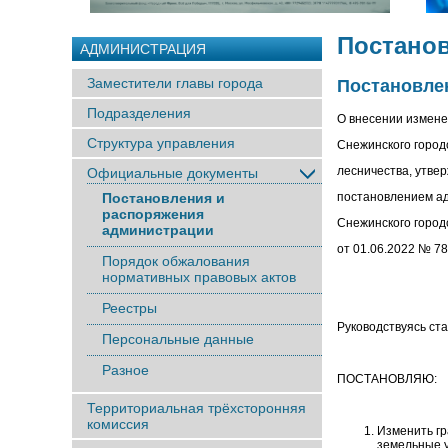
Постано
АДМИНИСТРАЦИЯ
Заместители главы города
Постановлен
Подразделения
О внесении измене
Структура управления
Снежинского город
лесничества, утве
Официальные документы
Постановления и
постановлением а
распоряжения
Снежинского городс
администрации
от 01.06.2022 № 7
Порядок обжалования
нормативных правовых актов
Реестры
Руководствуясь ста
Персональные данные
Разное
ПОСТАНОВЛЯЮ:
Территориальная трёхсторонняя
комиссия
Изменить гр
земельные у