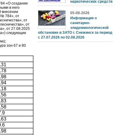
наркотических средств
784 «О создании
ными в него
О внесении
05-08-2026
 № 784», от
Информация о
есничества», от
санитарно-
лесничества», от
эпидемиологической
а», от 27.08.2025
обстановке в ЗАТО г. Снежинск за период
ва») следующие
с 27.07.2026 по 02.08.2026
ию);
ра зон 67 и 80
.31
.78
.98
.94
.18
.56
.83
.58
.9
.63
.6
.98