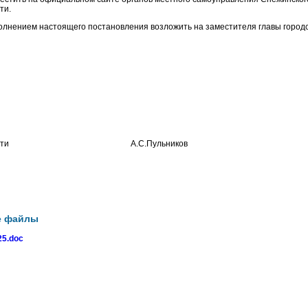
ти.
полнением настоящего постановления возложить на заместителя главы городс
ой области А.С.Пульников
е файлы
5.doc