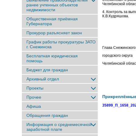
Выявление правообладателей
Челябинской облас
ранее учтенныx объектов
недвижимости
4. Контроль за вы
К.В.Кудряшова.
Общественная приёмная
Губернатора
Прокурор разъясняет закон
График работы прокуратуры ЗАТО
г. Снежинска
Глава Снежинского
Бесплатная юридическая
городского округа
помощь
Челябинск
Бюджет для граждан
Архивный отдел
Проекты
Прикреплённы
Прочее
35899_П_1658_202
Афиша
Обращения граждан
Информация о среднемесячной
заработной плате