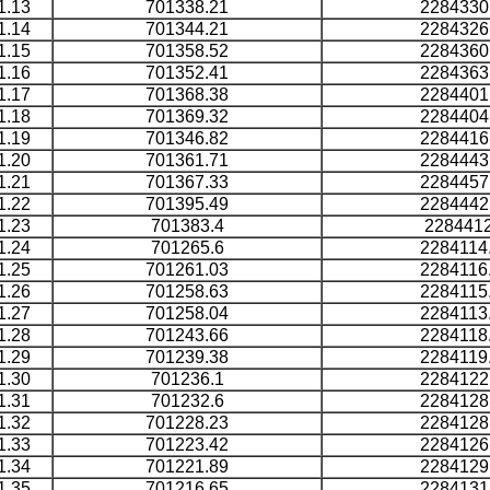
1.13
701338.21
2284330
1.14
701344.21
2284326
1.15
701358.52
2284360
1.16
701352.41
2284363
1.17
701368.38
2284401
1.18
701369.32
2284404
1.19
701346.82
2284416
1.20
701361.71
2284443
1.21
701367.33
2284457
1.22
701395.49
2284442
1.23
701383.4
2284412
1.24
701265.6
2284114
1.25
701261.03
2284116
1.26
701258.63
2284115
1.27
701258.04
2284113
1.28
701243.66
2284118
1.29
701239.38
2284119
1.30
701236.1
2284122
1.31
701232.6
2284128
1.32
701228.23
2284128
1.33
701223.42
2284126
1.34
701221.89
2284129
1.35
701216.65
2284131