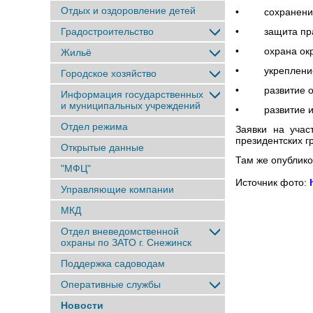
Отдых и оздоровление детей
• сохранение 
Градостроительство
• защита прав 
• охрана окру
Жильё
• укрепление м
Городское хозяйство
• развитие общ
Информация государственных
и муниципальных учреждений
• развитие инс
Отдел режима
Заявки на уча
президентских г
Открытые данные
Там же опублико
"МФЦ"
Источник фото:
Управляющие компании
МКД
Отдел вневедомственной
охраны по ЗАТО г. Снежинск
Поддержка садоводам
Оперативные службы
Новости