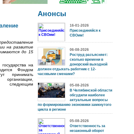
Анонсы
авление
16-01-2026
Присоединяйся к
СВОим!
 предоставление
ии на развитие
06-08-2026
нимаются до 15
Роструд разъясняет:
сколько времени в
донорский выходной
 государства на
должен отдыхать работник с 12-
одится Фондом
часовыми сменами?
гут принимать
 организации,
о следующим
05-08-2026
В Челябинской области
обсудили наиболее
актуальные вопросы
по формированию экономики замкнутого
цикла в регионе
05-08-2026
Ответственность за
незаконный оборот