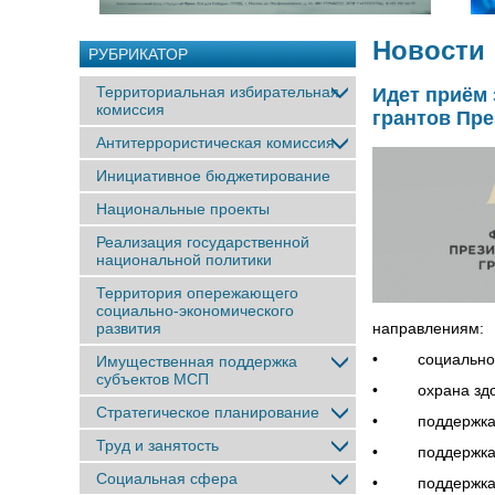
Новости
РУБРИКАТОР
Территориальная избирательная
Идет приём 
комиссия
грантов Пре
Антитеррористическая комиссия
Инициативное бюджетирование
Национальные проекты
Реализация государственной
национальной политики
Территория опережающего
социально-экономического
развития
направлениям:
• социальное о
Имущественная поддержка
субъектов МСП
• охрана здоро
Стратегическое планирование
• поддержка се
Труд и занятость
• поддержка м
Социальная сфера
• поддержка пр