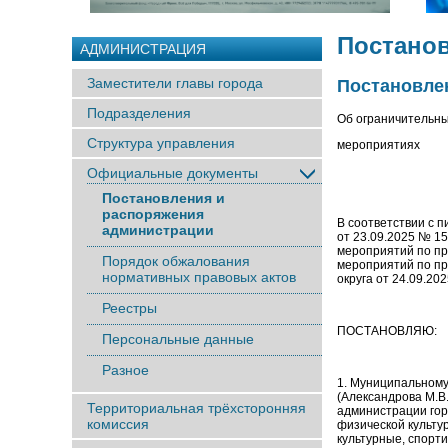
Постано
АДМИНИСТРАЦИЯ
Заместители главы города
Постановлен
Подразделения
Об ограничительн
Структура управления
мероприятиях
Официальные документы
Постановления и
распоряжения
В соответствии с п
администрации
от 23.09.2025 № 1
мероприятий по пр
Порядок обжалования
мероприятий по пр
нормативных правовых актов
округа от 24.09.20
Реестры
ПОСТАНОВЛЯЮ:
Персональные данные
Разное
1. Муниципальном
(Александрова М.В
Территориальная трёхсторонняя
администрации гор
комиссия
физической культу
культурные, спорт