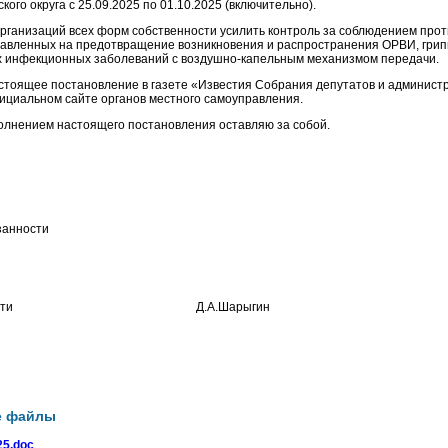
кого округа с 25.09.2025 по 01.10.2025 (включительно).
организаций всех форм собственности усилить контроль за соблюдением про
авленных на предотвращение возникновения и распространения ОРВИ, грип
х инфекционных заболеваний с воздушно-капельным механизмом передачи.
астоящее постановление в газете «Известия Собрания депутатов и админист
ициальном сайте органов местного самоуправления.
полнением настоящего постановления оставляю за собой.
занности
ой области Д.А.Шарыгин
е файлы
5.doc