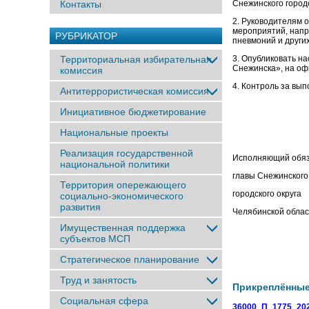
Контакты
Снежинского городс
2. Руководителям 
мероприятий, напр
РУБРИКАТОР
пневмоний и други
Территориальная избирательная
3. Опубликовать н
Снежинcка», на оф
комиссия
4. Контроль за вы
Антитеррористическая комиссия
Инициативное бюджетирование
Национальные проекты
Реализация государственной
Исполняющий обя
национальной политики
главы Снежинского
Территория опережающего
городского округа
социально-экономического
развития
Челябинск
Имущественная поддержка
субъектов МСП
Стратегическое планирование
Труд и занятость
Прикреплённы
Социальная сфера
36000_П_1775_202