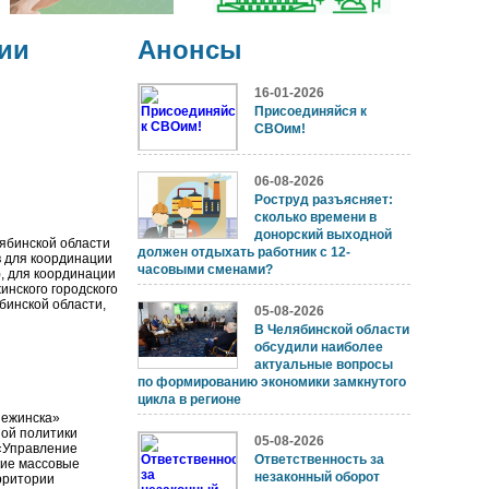
ии
Анонсы
16-01-2026
Присоединяйся к
СВОим!
06-08-2026
Роструд разъясняет:
сколько времени в
донорский выходной
лябинской области
должен отдыхать работник с 12-
в для координации
часовыми сменами?
, для координации
инского городского
ябинской области,
05-08-2026
В Челябинской области
обсудили наиболее
актуальные вопросы
по формированию экономики замкнутого
цикла в регионе
нежинска»
ной политики
05-08-2026
 «Управление
Ответственность за
кие массовые
незаконный оборот
рритории