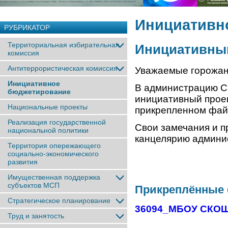
Инициативн
РУБРИКАТОР
Территориальная избирательная
Инициативны
комиссия
Антитеррористическая комиссия
Уважаемые горожан
Инициативное
В администрацию Сн
бюджетирование
инициативный проек
Национальные проекты
прикрепленном фай
Реализация государственной
Свои замечания и п
национальной политики
канцелярию админис
Территория опережающего
социально-экономического
развития
Имущественная поддержка
субъектов МСП
Прикреплённые
Стратегическое планирование
36094_МБОУ СКОШ 
Труд и занятость