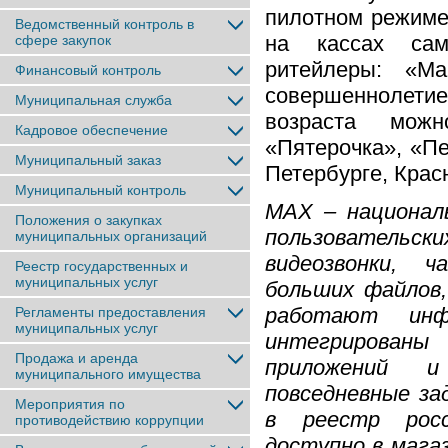
пилотном режиме
Ведомственный контроль в
на кассах сам
сфере закупок
ритейлеры: «Ма
Финансовый контроль
совершеннолети
Муниципальная служба
возраста мож
Кадровое обеспечение
«Пятерочка», «Пе
Муниципальный заказ
Петербурге, Крас
Муниципальный контроль
MAX – национал
Положения о закупках
пользовательск
муниципальных организаций
видеозвонки, 
Реестр государственных и
муниципальных услуг
больших файлов
работают инф
Регламенты предоставления
муниципальных услуг
интегрирован
Продажа и аренда
приложений и
муниципального имущества
повседневные за
Мероприятия по
в реестр росс
противодействию коррупции
доступно в мага