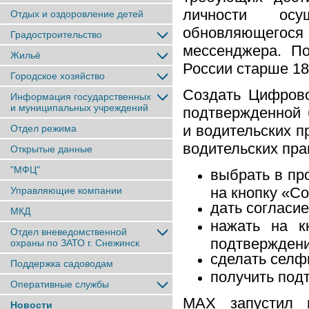
личности осу
Отдых и оздоровление детей
обновляющегос
Градостроительство
мессенджера. По
Жильё
России старше 18
Городское хозяйство
Создать Цифров
Информация государственных
и муниципальных учреждений
подтвержденной 
и водительских п
Отдел режима
водительских пра
Открытые данные
"МФЦ"
выбрать в пр
на кнопку «С
Управляющие компании
дать согласие
МКД
нажать на к
Отдел вневедомственной
подтверждени
охраны по ЗАТО г. Снежинск
сделать селф
Поддержка садоводам
получить под
Оперативные службы
МАХ запустил 
Новости