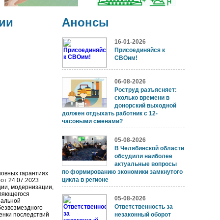
ии
Анонсы
16-01-2026
Присоединяйся к
СВОим!
06-08-2026
Роструд разъясняет:
сколько времени в
донорский выходной
должен отдыхать работник с 12-
часовыми сменами?
05-08-2026
В Челябинской области
обсудили наиболее
актуальные вопросы
по формированию экономики замкнутого
новных гарантиях
цикла в регионе
от 24.07.2023
ии, модернизации,
вляющегося
05-08-2026
пальной
Ответственность за
безвозмездного
енки последствий
незаконный оборот