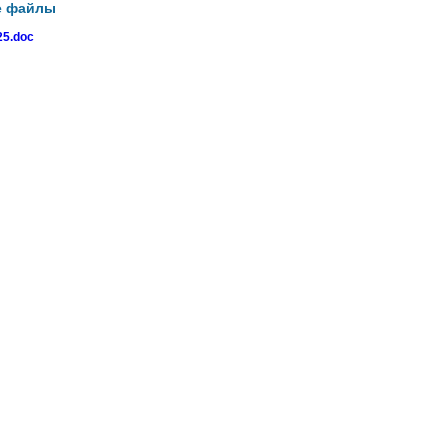
е файлы
5.doc