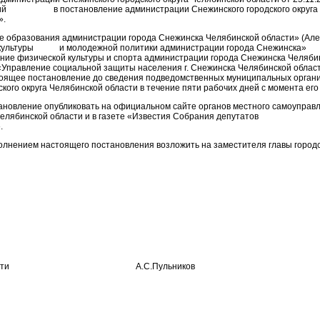
нений в постановление администрации Снежинского городско
».
е образования администрации города Снежинска Челябинской области» (Алек
 культуры и молодежной политики администрации города Снежинска
ление физической культуры и спорта администрации города Снежинска Челяби
 «Управление социальной защиты населения г. Снежинска Челябинской облас
тоящее постановление до сведения подведомственных муниципальных орган
кого округа Челябинской области в течение пяти рабочих дней с момента его
ановление опубликовать на официальном сайте органов местного самоуправ
га Челябинской области и в газете «Известия Собрания депутатов
.
полнением настоящего постановления возложить на заместителя главы городс
ой области А.С.Пульников