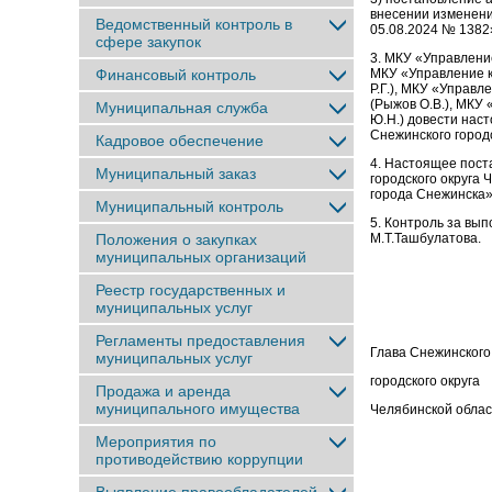
внесении изме
Ведомственный контроль в
05.08.2024 № 1382
сфере закупок
3. МКУ «Управлени
Финансовый контроль
МКУ «Управление
Р.Г.), МКУ «Управ
(Рыжов О.В.), МКУ
Муниципальная служба
Ю.Н.) довести нас
Снежинского городс
Кадровое обеспечение
4. Настоящее пост
Муниципальный заказ
городского окру
города Снежинска»
Муниципальный контроль
5. Контроль за вы
Положения о закупках
М.Т.Ташбулатова.
муниципальных организаций
Реестр государственных и
муниципальных услуг
Регламенты предоставления
Глава Снежинского
муниципальных услуг
городского округа
Продажа и аренда
муниципального имущества
Челябинск
Мероприятия по
противодействию коррупции