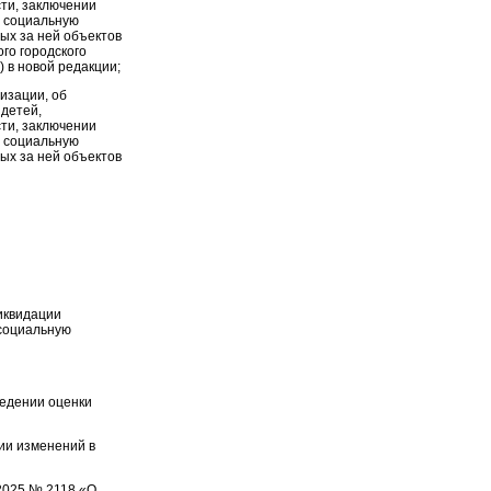
ти, заключении
й социальную
ых за ней объектов
го городского
 в новой редакции;
зации, об
детей,
ти, заключении
й социальную
ых за ней объектов
иквидации
 социальную
ведении оценки
ии изменений в
.2025 № 2118 «О