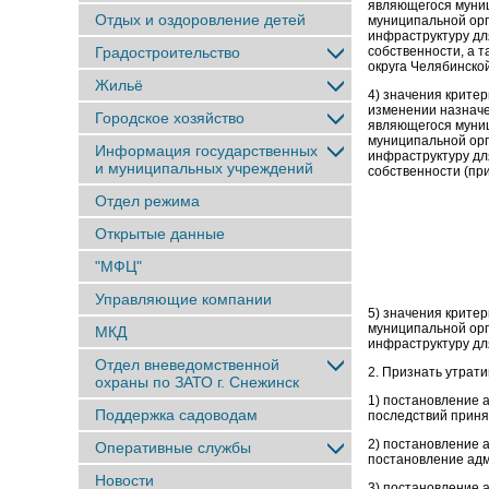
являющегося муниц
Отдых и оздоровление детей
муниципальной орг
инфраструктуру дл
Градостроительство
собственности, а 
округа Челябинско
Жильё
4) значения крит
изменении назна
Городское хозяйство
являющегося муниц
муниципальной орг
Информация государственных
инфраструктуру дл
и муниципальных учреждений
собственности (при
Отдел режима
Открытые данные
"МФЦ"
Управляющие компании
5) значения крит
муниципальной орг
МКД
инфраструктуру дл
Отдел вневедомственной
2. Признать утрат
охраны по ЗАТО г. Снежинск
1) постановление 
Поддержка садоводам
последствий прин
2) постановление 
Оперативные службы
постановление адм
Новости
3) постановление 