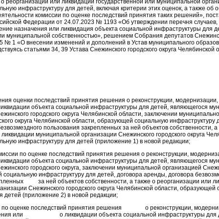
о реорганизации или ликвидации государственной или муниципальной орган
ьную инфраструктуру для детей, включая критерии этих оценок, а также об 
ятельности комиссии по оценке последствий принятия таких решений», пос
сийской Федерации от 24.07.2023 № 1193 «Об утверждении перечня случаев, 
ение назначения или ликвидация объекта социальной инфраструктуры для д
ли муниципальной собственностью», решением Собрания депутатов Снежинск
025 № 1 «О внесении изменений и дополнений в Устав муниципального образо
ствуясь статьями 34, 39 Устава Снежинского городского округа Челябинской 
ения оценки последствий принятия решения о реконструкции, модернизации,
ликвидации объекта социальной инфраструктуры для детей, являющегося му
ежинского городского округа Челябинской области, заключении муниципальн
ского округа Челябинской области, образующей социальную инфраструктуру д
безвозмездного пользования закрепленных за ней объектов собственности, а 
 ликвидации муниципальной организации Снежинского городского округа Чел
ьную инфраструктуру для детей (приложение 1) в новой редакции;
миссии по оценке последствий принятия решения о реконструкции, модерниз
ликвидации объекта социальной инфраструктуры для детей, являющегося му
ежинского городского округа, заключении муниципальной организацией Снежи
й социальную инфраструктуру для детей, договора аренды, договора безвозм
пленных за ней объектов собственности, а также о реорганизации или л
анизации Снежинского городского округа Челябинской области, образующей
я детей (приложение 2) в новой редакции;
 по оценке последствий принятия решения о реконструкции, модерниз
чения или о ликвидации объекта социальной инфраструктуры для д