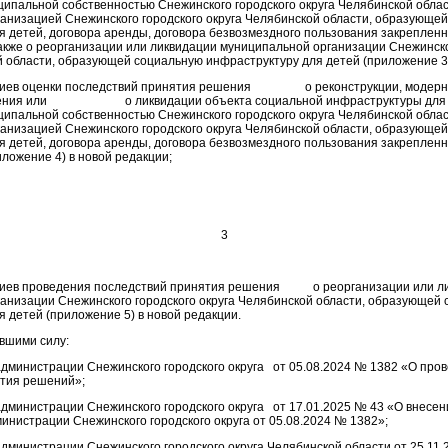
ипальной собственностью Снежинского городского округа Челябинской облас
анизацией Снежинского городского округа Челябинской области, образующе
я детей, договора аренды, договора безвозмездного пользования закрепленн
также о реорганизации или ликвидации муниципальной организации Снежинско
й области, образующей социальную инфраструктуру для детей (приложение 3)
ериев оценки последствий принятия решения о реконструкции, модерни
чения или о ликвидации объекта социальной инфраструктуры для 
ипальной собственностью Снежинского городского округа Челябинской облас
анизацией Снежинского городского округа Челябинской области, образующе
я детей, договора аренды, договора безвозмездного пользования закрепленн
ложение 4) в новой редакции;
3
ериев проведения последствий принятия решения о реорганизации или л
анизации Снежинского городского округа Челябинской области, образующей
я детей (приложение 5) в новой редакции.
ившими силу:
администрации Снежинского городского округа от 05.08.2024 № 1382 «О про
ятия решений»;
администрации Снежинского городского округа от 17.01.2025 № 43 «О внесен
инистрации Снежинского городского округа от 05.08.2024 № 1382»;
администрации Снежинского городского округа Челябинской области от 25.11