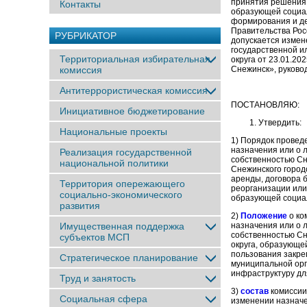
принятия решения 
Контакты
образующей социал
формирования и де
Правительства Рос
РУБРИКАТОР
допускается измен
государственной и
Территориальная избирательная
округа от 23.01.2
комиссия
Снежинск», руковод
Антитеррористическая комиссия
ПОСТАНОВЛЯЮ:
Инициативное бюджетирование
Утвердить:
Национальные проекты
1) Порядок провед
назначения или о 
Реализация государственной
собственностью Сн
национальной политики
Снежинского город
аренды, договора 
Территория опережающего
реорганизации или
социально-экономического
образующей социал
развития
2)
Положение
о ко
Имущественная поддержка
назначения или о 
собственностью Сн
субъектов МСП
округа, образующе
пользования закре
Стратегическое планирование
муниципальной орг
инфраструктуру дл
Труд и занятость
3)
состав
комиссии
Социальная сфера
изменении назна