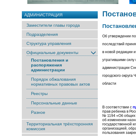
Постано
АДМИНИСТРАЦИЯ
Заместители главы города
Постановлен
Подразделения
Об утверждении по
Структура управления
последствий прин
в новой редакции и
Официальные документы
Постановления и
утратившими силу
распоряжения
администрации Сн
администрации
городского округа 
Порядок обжалования
области
нормативных правовых актов
Реестры
Персональные данные
В соответствии с
п
прав ребенка в Ро
Разное
№ 1194 «Об общих 
об изменении назн
Территориальная трёхсторонняя
государственной и
комиссия
организацией, обр
пользования закре