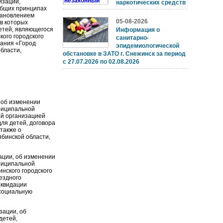
изации,
наркотических средств
общих принципах
тановлением
05-08-2026
в которых
етей, являющегося
Информация о
ого городского
санитарно-
вания «Город
эпидемиологической
области,
обстановке в ЗАТО г. Снежинск за период
с 27.07.2026 по 02.08.2026
 об изменении
ниципальной
ой организацией
ля детей, договора
также о
ябинской области,
ации, об изменении
ниципальной
нского городского
ездного
иквидации
 социальную
ации, об
етей,