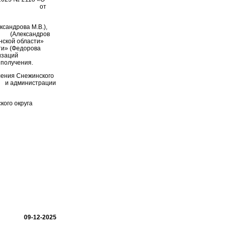
го округа от
сандрова М.В.),
» (Александров
нской области»
ти» (Федорова
изаций
 получения.
ления Снежинского
 и администрации
кого округа
09-12-2025