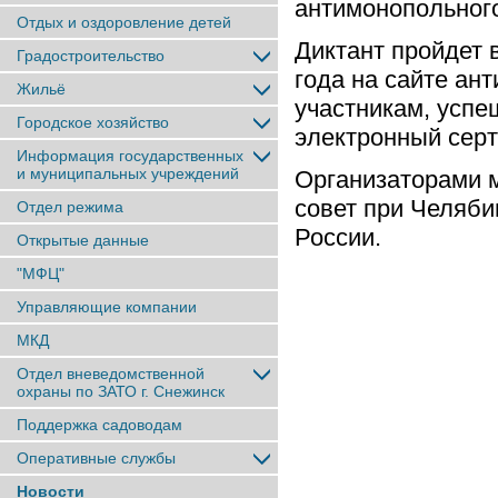
антимонопольного
Отдых и оздоровление детей
Диктант пройдет 
Градостроительство
года на сайте ан
Жильё
участникам, успе
Городское хозяйство
электронный серт
Информация государственных
и муниципальных учреждений
Организаторами 
совет при Челяб
Отдел режима
России.
Открытые данные
"МФЦ"
Управляющие компании
МКД
Отдел вневедомственной
охраны по ЗАТО г. Снежинск
Поддержка садоводам
Оперативные службы
Новости