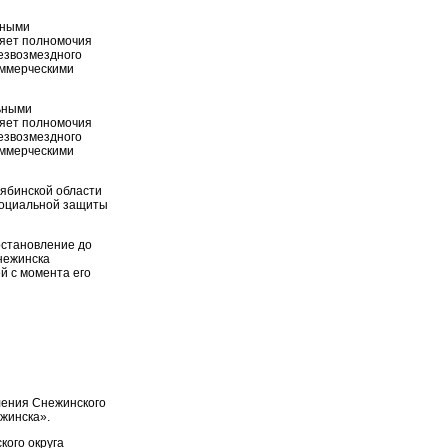
ьными
ляет полномочия
езвозмездного
оммерческими
ьными
ляет полномочия
езвозмездного
оммерческими
лябинской области
социальной защиты
становление до
нежинска
 с момента его
ления Снежинского
жинска».
кого округа