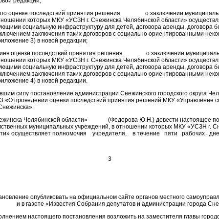
овой редакции;
ии по оценке последствий принятия решения о заключении муниципал
тношении которых МКУ «УСЗН г. Снежинска Челябинской области» осуществ
ующими социальную инфраструктуру для детей, договора аренды, договора б
сключением заключения таких договоров с социально ориентированными нек
риложение 3) в новой редакции;
териев оценки последствий принятия решения о заключении муниципал
тношении которых МКУ «УСЗН г. Снежинска Челябинской области» осуществ
ующими социальную инфраструктуру для детей, договора аренды, договора б
сключением заключения таких договоров с социально ориентированными нек
риложение 4) в новой редакции.
ившим силу постановление администрации Снежинского городского округа Че
13 «О проведении оценки последствий принятия решений МКУ «Управление 
Снежинска».
Снежинска Челябинской области» (Федорова Ю.Н.) довести настоящее по
ственных муниципальных учреждений, в отношении которых МКУ «УСЗН г. С
сти» осуществляет полномочия учредителя, в течение пяти рабочих дней
3
ановление опубликовать на официальном сайте органов местного самоуправ
а и в газете «Известия Собрания депутатов и администрации города Сне
полнением настоящего постановления возложить на заместителя главы городс