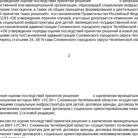
х проведения оценки последствий принятия решения о реоргани
рственной или муниципальной организации, образующей социальную инфрас
итерии этих оценок, а также об общих принципах формирования и деятельнос
й принятия таких решений», постановлением Правительства Российской Фед
3 «Об утверждении перечня случаев, в которых допускается изменение н
а социальной инфраструктуры для детей, являющегося государственной или
постановлением администрации Снежинского городского округа Челябинской 
 «Об утверждении порядка оценки последствий принятия решений в новой ре
шими силу постановлений администрации Снежинского городского округа Че
твуясь статьями 34, 39 Устава Снежинского городского округа Челябинской об
2
едения оценки последствий принятия решения о заключении муниципал
тношении которых МКУ «УСЗН г. Снежинска Челябинской области» осуществ
ующими социальную инфраструктуру для детей, договора аренды, договора б
сключением заключения таких договоров с социально ориентированными нек
риложение 1) в новой редакции;
миссии по оценке последствий принятия решения о заключении муниципаль
ых МКУ «УСЗН г. Снежинска Челябинской области» осуществляет полномочия
льную инфраструктуру для детей, договора аренды, договора безвозмездног
чения таких договоров с социально ориентированными некоммерческими ор