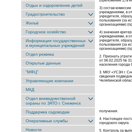
(приложение 2) в н
Отдых и оздоровление детей
3) состав комисс
учреждениями, в о
Градостроительство
учредителя, образ
пользования (за и
Жильё
организациями) (п
Городское хозяйство
4) значения кри
учреждениями, в о
Информация государственных
учредителя, образ
пользования (за и
и муниципальных учреждений
организациями) (п
Отдел режима
2. Признать утрат
от 06.02.2025 № 3
Открытые данные
населения города 
"МФЦ"
3. МКУ «УСЗН г. 
сведения подведом
Управляющие компании
Челябинской обла
МКД
Отдел вневедомственной
охраны по ЗАТО г. Снежинск
получения.
Поддержка садоводам
4. Настоящее пост
Оперативные службы
городского округ
Новости
5. Контроль за вы