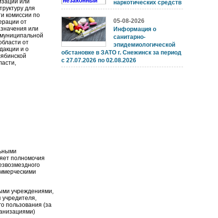
зации или
наркотических средств
труктуру для
ти комиссии по
05-08-2026
ерации от
азначения или
Информация о
 муниципальной
санитарно-
области от
эпидемиологической
дакции и о
обстановке в ЗАТО г. Снежинск за период
лябинской
с 27.07.2026 по 02.08.2026
ласти,
ьными
ляет полномочия
езвозмездного
оммерческими
ными учреждениями,
 учредителя,
о пользования (за
ганизациями)