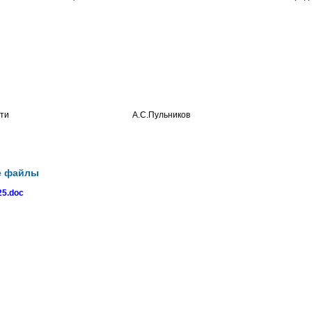
ой области А.С.Пульников
е файлы
5.doc