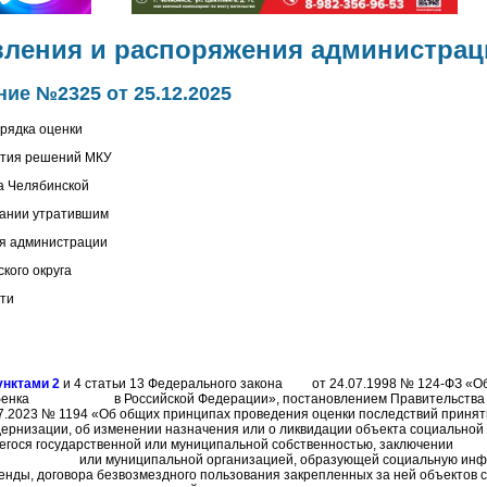
вления и распоряжения администрац
ие №2325 от 25.12.2025
рядка оценки
ятия решений МКУ
а Челябинской
нании утратившим
ия администрации
кого округа
ти
унктами 2
и 4 статьи 13 Федерального закона от 24.07.1998 № 124-ФЗ «О
ребенка в Российской Федерации», постановлением Правительства 
7.2023 № 1194 «Об общих принципах проведения оценки последствий приня
дернизации, об изменении назначения или о ликвидации объекта социально
егося государственной или муниципальной собственностью, заключении
й или муниципальной организацией, образующей социальную инфра
ренды, договора безвозмездного пользования закрепленных за ней объектов с