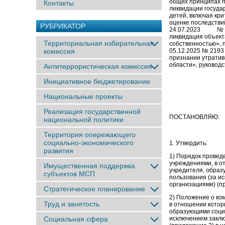
общих принципа
Контакты
ликвидации госуда
детей, включая кр
оценке последстви
РУБРИКАТОР
24.07.2023 № 119
ликвидация объект
Территориальная избирательная
собственностью», 
комиссия
05.12.2025 № 2193
признании утратив
области», руководс
Антитеррористическая комиссия
Инициативное бюджетирование
Национальные проекты
Реализация государственной
ПОСТАНОВЛЯЮ:
национальной политики
Территория опережающего
социально-экономического
1. Утвердить:
развития
1) Порядок пров
учреждениями, в о
Имущественная поддержка
учредителя, образ
субъектов МСП
пользования (за и
организациями) (п
Стратегическое планирование
2) Положение о ко
Труд и занятость
в отношении котор
образующими социа
Социальная сфера
исключением заклю