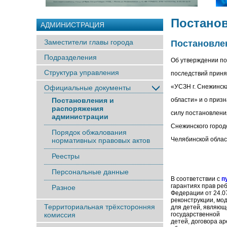
Постано
АДМИНИСТРАЦИЯ
Заместители главы города
Постановлен
Подразделения
Об утверждении по
Структура управления
последствий прин
«УСЗН г. Снежинск
Официальные документы
Постановления и
области» и о приз
распоряжения
силу постановлен
администрации
Снежинского городс
Порядок обжалования
Челябинской облас
нормативных правовых актов
Реестры
Персональные данные
В соответствии с
п
гарантиях прав 
Разное
Федерации от 24.0
реконструкции, мо
Территориальная трёхсторонняя
для детей, являющ
комиссия
государственно
детей, договора а