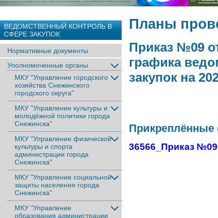
Планы пров
ВЕДОМСТВЕННЫЙ КОНТРОЛЬ В
СФЕРЕ ЗАКУПОК
Приказ №09 от
Нормативные документы
графика ведо
Уполномоченные органы
закупок на 20
МКУ "Управление городского
хозяйства Снежинского
городского округа"
МКУ "Управление культуры и
молодёжной политики города
Снежинска"
Прикреплённые
МКУ "Управление физической
36566_Приказ №09 
культуры и спорта
администрации города
Снежинска"
МКУ "Управление социальной
защиты населения города
Снежинска"
МКУ "Управление
образования администрации