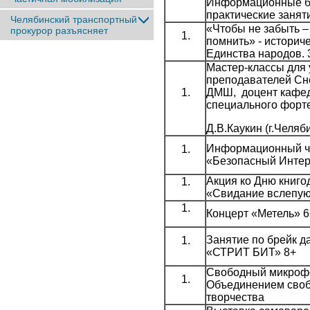
Информационные б
практические занят
Челябинский транспортный
«Чтобы не забыть –
прокурор разъясняет
помнить» - историче
Единства народов. 
Мастер-классы для 
преподавателей Сн
ДМШ, доцент кафе
специального форт
Д.В.Каукин (г.Челяб
Информационный ч
«Безопасный Интер
Акция ко Дню книго
«Свидание вслепую
Концерт «Метель» 6
Занятие по брейк да
«СТРИТ БИТ» 8+
Свободный микроф
Объединением сво
творчества