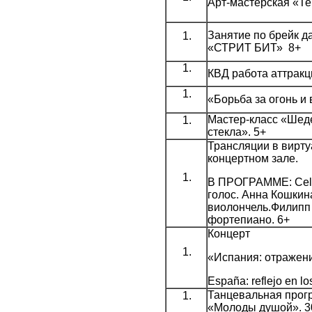
Арт-мастерская «Те
Занятие по брейк да
«СТРИТ БИТ» 8+
КВД работа аттракц
«Борьба за огонь и
Мастер-класс «Шед
стекла». 5+
Трансляции в вирт
концертном зале.
В ПРОГРАММЕ: Cel
голос. Анна Кошкин
виолончель.Филипп
фортепиано. 6+
Концерт
«Испания: отражени
España: reflejo en l
Танцевальная прог
«Молоды душой». 3