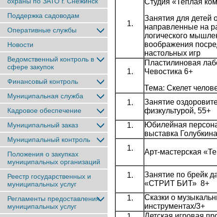
охраны по ЗАТО г. Снежинск
Студия «Теплая ко
Поддержка садоводам
Занятия для детей от
направленные на р
Оперативные службы
логического мышле
воображения посре
Новости
настольных игр
Ведомственный контроль в
Пластилиновая лаб
сфере закупок
Чевостика 6+
Финансовый контроль
Тема: Скелет челов
Муниципальная служба
Занятие оздоровит
Кадровое обеспечение
физкультурой, 55+
Юбилейная персон
Муниципальный заказ
выставка Голубкина
Муниципальный контроль
Арт-мастерская «Те
Положения о закупках
муниципальных организаций
Занятие по брейк да
Реестр государственных и
«СТРИТ БИТ» 8+
муниципальных услуг
Сказки о музыкаль
Регламенты предоставления
инструментах/3+
муниципальных услуг
Детская игровая пр