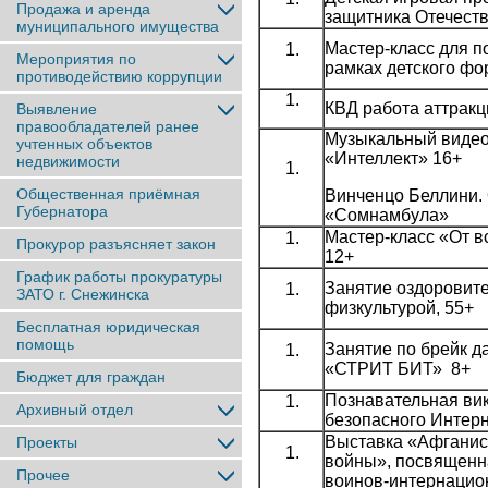
Продажа и аренда
защитника Отечеств
муниципального имущества
Мастер-класс для п
Мероприятия по
рамках детского фо
противодействию коррупции
КВД работа аттракц
Выявление
правообладателей ранее
Музыкальный видео
учтенныx объектов
«Интеллект» 16+
недвижимости
Общественная приёмная
Винченцо Беллини.
Губернатора
«Сомнамбула»
Мастер-класс «От в
Прокурор разъясняет закон
12+
График работы прокуратуры
Занятие оздоровит
ЗАТО г. Снежинска
физкультурой, 55+
Бесплатная юридическая
помощь
Занятие по брейк да
«СТРИТ БИТ» 8+
Бюджет для граждан
Познавательная ви
Архивный отдел
безопасного Интерн
Выставка «Афганис
Проекты
войны», посвященн
Прочее
воинов-интернацио