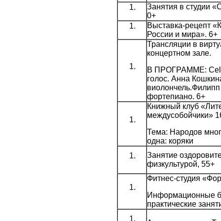
Занятия в студии «
0+
Выставка-рецепт «
России и мира». 6+
Трансляции в вирт
концертном зале.
В ПРОГРАММЕ: Cel
голос. Анна Кошкин
виолончель.Филипп
фортепиано. 6+
Книжный клуб «Лит
междусобойчики» 1
Тема: Народов мног
одна: коряки
Занятие оздоровит
физкультурой, 55+
Фитнес-студия «Фо
Информационные б
практические занят