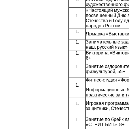
художественного ф
«Настоящий мужско
посвященный Дню 
Отечества и Году е
народов России
Ярмарка «Выставки
Занимательные зад
наш, русский язык»
Викторина «Виктори
6+
Занятие оздоровит
физкультурой, 55+
Фитнес-студия «Фо
Информационные б
практические занят
Игровая программа
защитники, Отечест
Занятие по брейк да
«СТРИТ БИТ» 8+