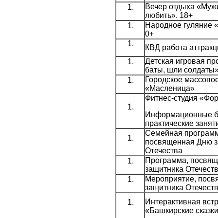
Вечер отдыха «Муж
любить». 18+
Народное гуляние 
0+
КВД работа аттракц
Детская игровая пр
баты, шли солдаты»
Городское массовое
«Масленица»
Фитнес-студия «Фо
Информационные б
практические занят
Семейная программ
посвященная Дню 
Отечества
Программа, посвя
защитника Отечест
Мероприятие, посв
защитника Отечеств
Интерактивная вст
«Башкирские сказки