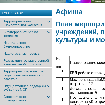
Афиша
РУБРИКАТОР
Территориальная
План мероприя
избирательная комиссия
учреждений, 
Антитеррористическая
комиссия
культуры и м
Инициативное
бюджетирование
Национальные проекты
№
Реализация государственной
Наименование мер
национальной политики
п/п
Территория опережающего
КВД работа аттракц
социально-экономического
развития
Мастер-класс «ЗаМ
открытка» 12+
Имущественная поддержка
Детская игровая п
субъектов МСП
именинника». 5+
Стратегическое
Познавательная ли
планирование
викторина «Кто проч