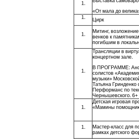
Выставка самоваро
«От мала до велика
Цирк
Митинг, возложение
венков к памятника
погибшим в локаль
Трансляции в вирт
концертном зале.
В ПРОГРАММЕ: Ан
солистов «Академи
музыки» Московско
Татьяна Гринденко 
Перформанс по тек
Чернышевского. 6+
Детская игровая п
«Мамины помощник
Мастер-класс для п
рамках детского фо