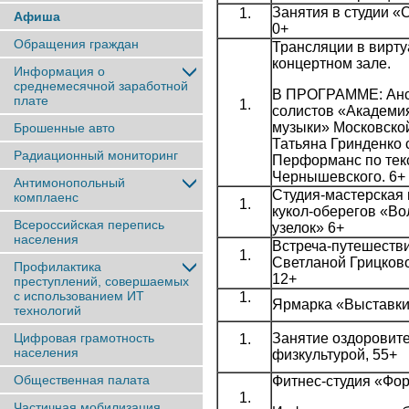
Занятия в студии «
Афиша
0+
Обращения граждан
Трансляции в вирт
концертном зале.
Информация о
среднемесячной заработной
В ПРОГРАММЕ: Ан
плате
солистов «Академи
музыки» Московско
Брошенные авто
Татьяна Гринденко 
Радиационный мониторинг
Перформанс по тек
Чернышевского. 6+
Антимонопольный
Студия-мастерская
комплаенс
кукол-оберегов «В
Всероссийская перепись
узелок» 6+
населения
Встреча-путешестви
Светланой Грицков
Профилактика
12+
преступлений, совершаемых
с использованием ИТ
Ярмарка «Выставки
технологий
Цифровая грамотность
Занятие оздоровит
населения
физкультурой, 55+
Общественная палата
Фитнес-студия «Фо
Частичная мобилизация