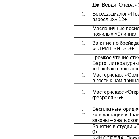
Дж. Верди. Опера 
Беседа-диалог «Пра
взрослых» 12+
Масленичные посид
пожилых «Блинная 
Занятие по брейк да
«СТРИТ БИТ» 8+
Громкое чтение сти
Барто, литературн
«Я люблю свою лош
Мастер-класс «Сол
в гости к нам пришл
Мастер-класс «Откр
февраля» 6+
Бесплатные юридич
консультации «Прав
законы – знать свои
Занятия в студии «
0+
КИНОСРЕДА. Пока