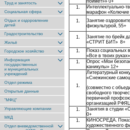
поймёт»» 0+
Труд и занятость
Интеллектуально-т
Социальная сфера
марафон «Колючие 
Отдых и оздоровление
Занятие оздоровит
детей
физкультурой, 55+
Градостроительство
Занятие по брейк да
«СТРИТ БИТ» 8+
Жильё
Показ социальных 
Городское хозяйство
«Все в твоих руках»
Информация
Опрос «Мои безопа
государственных
каникулы» 12+
и муниципальных
Литературный конк
учреждений
«Снежинские самоц
Отдел режима
(совместно с объе
Открытые данные
свободного творчес
первичной профсо
"МФЦ"
организацией РФЯ
Управляющие компании
Занятия в студии «
0+
МКД
КИНОСРЕДА. Пока
художественного фи
Отдел вневедомственной