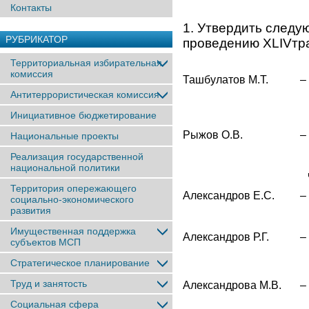
Контакты
1. Утвердить следу
РУБРИКАТОР
проведению XLIVтр
Территориальная избирательная
комиссия
Ташбулатов М.Т.
–
Антитеррористическая комиссия
Инициативное бюджетирование
Рыжов О.В.
–
Национальные проекты
Реализация государственной
национальной политики
Территория опережающего
Александров Е.С.
–
социально-экономического
развития
Имущественная поддержка
Александров Р.Г.
–
субъектов МСП
Стратегическое планирование
Труд и занятость
Александрова М.В.
–
Социальная сфера