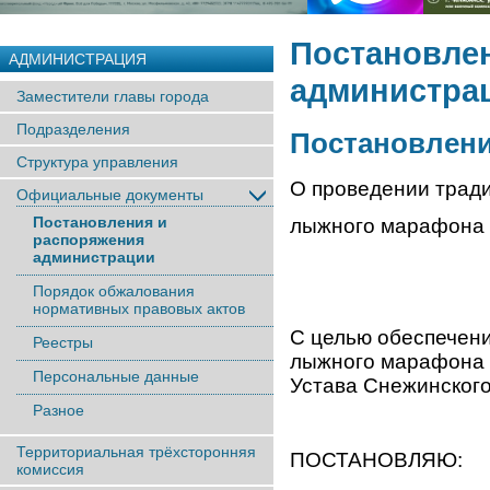
Постановле
АДМИНИСТРАЦИЯ
администра
Заместители главы города
Подразделения
Постановление
Структура управления
О проведении трад
Официальные документы
Постановления и
лыжного марафона
распоряжения
администрации
Порядок обжалования
нормативных правовых актов
С целью обеспечени
Реестры
лыжного марафона «
Персональные данные
Устава Снежинского
Разное
Территориальная трёхсторонняя
ПОСТАНОВЛЯЮ:
комиссия