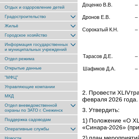
Доценко В.В.
–
Отдых и оздоровление детей
Градостроительство
Дронов Е.В.
–
Жильё
Сорокатый К.Н.
–
Городское хозяйство
Информация государственных
и муниципальных учреждений
Тарасов Д.Е.
–
Отдел режима
Открытые данные
Шафиков Д.А.
–
"МФЦ"
Управляющие компании
2. Провести XLIVт
МКД
февраля 2026 года.
Отдел вневедомственной
3. Утвердить:
охраны по ЗАТО г. Снежинск
Поддержка садоводам
1) Положение «О X
«Синара-2026» (при
Оперативные службы
2) план мероприяти
Новости