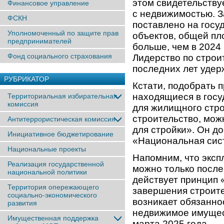
этом свидетельству
Финансовое управление
с недвижимостью. З
ФСКН
поставлено на госу
Уполномоченный по защите прав
объектов, общей п
предпринимателей
больше, чем в 2024 
Фонд социального страхования
Лидерство по строи
последних лет удер
РУБРИКАТОР
Кстати, подобрать 
находящиеся в госу
Территориальная избирательная
комиссия
для жилищного стр
строительство, мож
Антитеррористическая комиссия
для стройки». Он д
Инициативное бюджетирование
«Национальная сист
Национальные проекты
Напомним, что эксп
Реализация государственной
можно только посл
национальной политики
действует принцип 
Территория опережающего
завершения строите
социально-экономического
возникает обязанно
развития
недвижимое имущест
Имущественная поддержка
марта 2025 года.