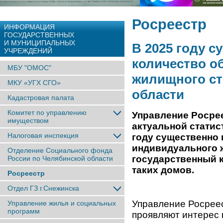
Росреестр
ИНФОРМАЦИЯ
ГОСУДАРСТВЕННЫХ
И МУНИЦИПАЛЬНЫХ
В 2025 году 
УЧРЕЖДЕНИЙ
количество о
МБУ "ОМОС"
жилищного ст
МКУ «УГХ СГО»
области
Кадастровая палата
Комитет по управлению
Управление Росрее
имуществом
актуальной статис
Налоговая инспекция
году существенно
индивидуального ж
Отделение Социального фонда
государственный к
России по Челябинской области
таких домов.
Росреестр
Отдел ГЗ г.Снежинска
Управление Росреес
Управление жилья и социальных
программ
проявляют интерес 