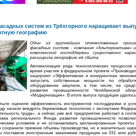
асадных систем из Трёхгорного наращивает выпу
ртную географию
Один из крупнейших отечественных произ
фасадных систем - компания «Альтернатива» и
комплексной господдержки существенно нара
расширила географию её сбыта.
Автоматизация ряда технологических процессов 
время участия в федеральном проекте «Производит
нацпроект «Эффективная и конкурентная экономи
запустить собственные мощности по обработ
оборудование закупили, в том числе, на средс
развития промышленности Челябинской обл
«Модернизация». В итоге выпуск продукции удалось 
пыте оценили эффективность инструментов господдержки и усп
году начали внедрять бережливые технологии с экспертами Федера
ельность труда», а сейчас уже всё предприятие работает в соот
жка регионального Фонда развития промышленности позволил
ческим условиям и не останавливать запланированные проекты
о сохранили прежние объемы производства, но и значительно нар
ы поставили иностранным заказчикам продукции на 331 млн руб