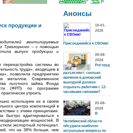
Анонсы
ск продукции и
16-01-
2026
водителей вентилируемых
Присоединяйся к СВОим!
з Трехгорного – с помощью
стила выпуск продукции и
06-08-
2026
и перенастройка системы во
Роструд
ельность труда», входящем в
разъясняет: сколько
ка», позволила предприятию
времени в донорский
ке металлов. Современное
выходной должен
тва льготного займа Фонда
отдыхать работник с 12-
асти (ФРП) по программе
часовыми сменами?
практически утроить.
ешно используем их в своём
05-08-
льного центра компетенций в
2026
ветствии с этими принципами.
В
а быстро адаптироваться к
 модернизации мощностей. В
Челябинской области
астили экспортный потенциал.
обсудили наиболее
лей, что на 38% больше, чем
актуальные вопросы по