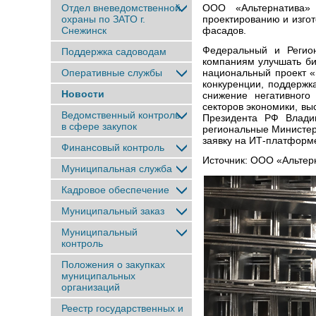
Отдел вневедомственной
ООО «Альтернатива» 
охраны по ЗАТО г.
проектированию и изго
Снежинск
фасадов.
Федеральный и Регио
Поддержка садоводам
компаниям улучшать би
Оперативные службы
национальный проект «
конкуренции, поддержк
Новости
снижение негативног
секторов экономики, в
Ведомственный контроль
Президента РФ Влади
в сфере закупок
региональные Министер
заявку на ИТ-платформ
Финансовый контроль
Источник: ООО «Альтер
Муниципальная служба
Кадровое обеспечение
Муниципальный заказ
Муниципальный
контроль
Положения о закупках
муниципальных
организаций
Реестр государственных и