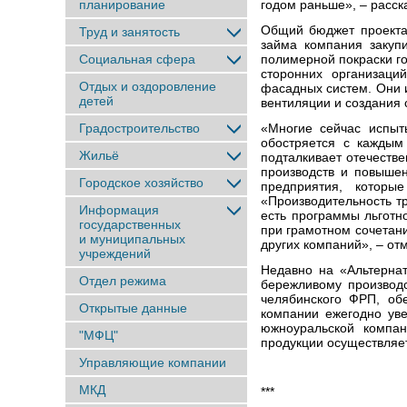
планирование
годом раньше», – расск
Общий бюджет проекта 
Труд и занятость
займа компания закуп
Социальная сфера
полимерной покраски го
сторонних организаци
Отдых и оздоровление
фасадных систем. Они 
детей
вентиляции и создания 
Градостроительство
«Многие сейчас испыт
обостряется с каждым 
Жильё
подталкивает отечеств
производств и повышен
Городское хозяйство
предприятия, которы
«Производительность т
Информация
есть программы льготн
государственных
при грамотном сочетани
и муниципальных
других компаний», – от
учреждений
Недавно на «Альтернат
Отдел режима
бережливому производс
челябинского ФРП, об
Открытые данные
компании ежегодно ув
южноуральской компан
"МФЦ"
продукции осуществляет
Управляющие компании
МКД
***