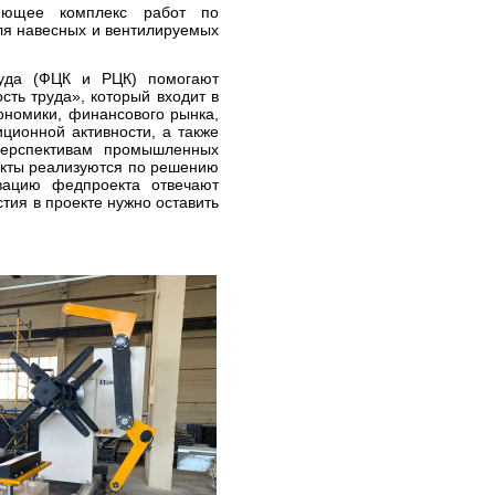
няющее комплекс работ по
ля навесных и вентилируемых
руда (ФЦК и РЦК) помогают
ть труда», который входит в
ономики, финансового рынка,
ционной активности, а также
перспективам промышленных
екты реализуются по решению
зацию федпроекта отвечают
ия в проекте нужно оставить