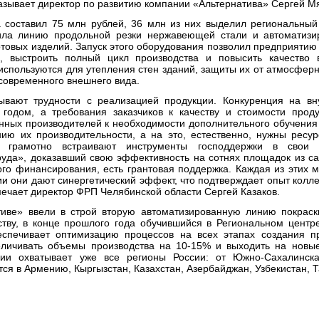
азывает директор по развитию компании «Альтернатива» Сергей М
составил 75 млн рублей, 36 млн из них выделил региональный
ила линию продольной резки нержавеющей стали и автоматиз
товых изделий. Запуск этого оборудования позволил предприятию о
й, выстроить полный цикл производства и повысить качество
используются для утепления стен зданий, защиты их от атмосферн
современного внешнего вида.
ывают трудности с реализацией продукции. Конкуренция на в
годом, а требования заказчиков к качеству и стоимости прод
енных производителей к необходимости дополнительного обучения
ию их производительности, а на это, естественно, нужны ресу
е грамотно встраивают инструменты господдержки в свои 
руда», доказавший свою эффективность на сотнях площадок из с
ого финансирования, есть грантовая поддержка. Каждая из этих м
и они дают синергетический эффект, что подтверждает опыт колле
мечает директор ФРП Челябинской области Сергей Казаков.
иве» ввели в строй вторую автоматизированную линию покраск
тву, в конце прошлого года обучившийся в Региональном центр
еспечивает оптимизацию процессов на всех этапах создания пр
еличивать объемы производства на 10-15% и выходить на новые
ии охватывает уже все регионы России: от Южно-Сахалинска
ся в Армению, Кыргызстан, Казахстан, Азербайджан, Узбекистан, Т