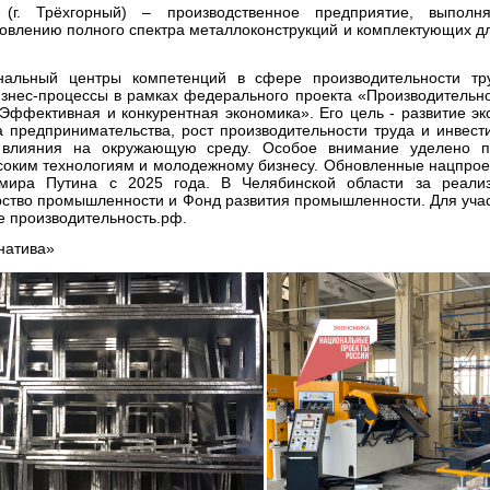
(г. Трёхгорный) – производственное предприятие, выпол
товлению полного спектра металлоконструкций и комплектующих д
нальный центры компетенций в сфере производительности т
знес-процессы в рамках федерального проекта «Производительнос
Эффективная и конкурентная экономика». Его цель - развитие эк
а предпринимательства, рост производительности труда и инвести
о влияния на окружающую среду. Особое внимание уделено 
ысоким технологиям и молодежному бизнесу. Обновленные нацпро
мира Путина с 2025 года. В Челябинской области за реали
ство промышленности и Фонд развития промышленности. Для участ
е производительность.рф.
натива»