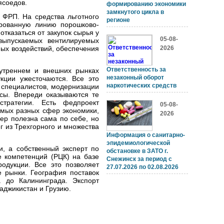
ясоедов.
формированию экономики
замкнутого цикла в
 ФРП. На средства льготного
регионе
ированную линию порошково-
тказаться от закупок сырья у
05-08-
 выпускаемых вентилируемых
ых воздействий, обеспечения
2026
Ответственность за
нутреннем и внешних рынках
незаконный оборот
укции ужесточаются. Все это
наркотических средств
 специалистов, модернизации
рсы. Впереди оказываются те
стратегии. Есть федпроект
05-08-
амых разных сфер экономики,
2026
ер полезна сама по себе, но
г из Трехгорного и множества
Информация о санитарно-
эпидемиологической
и, а собственный эксперт по
обстановке в ЗАТО г.
е компетенций (РЦК) на базе
Снежинск за период с
одукции. Все это позволяет
27.07.2026 по 02.08.2026
 рынки. География поставок
 до Калининграда. Экспорт
аджикистан и Грузию.