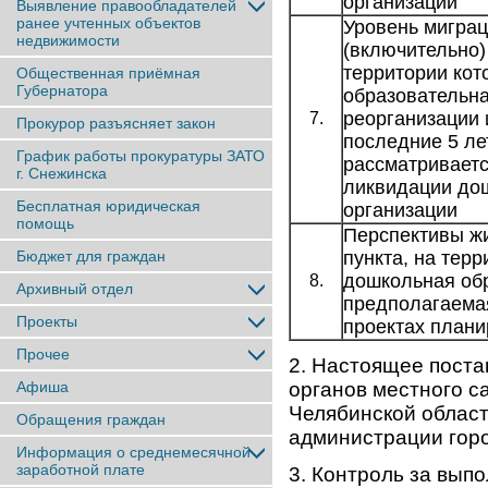
организации
Выявление правообладателей
ранее учтенныx объектов
Уровень миграци
недвижимости
(включительно)
территории кот
Общественная приёмная
Губернатора
образовательна
реорганизации 
7.
Прокурор разъясняет закон
последние 5 ле
График работы прокуратуры ЗАТО
рассматриваетс
г. Снежинска
ликвидации до
Бесплатная юридическая
организации
помощь
Перспективы ж
Бюджет для граждан
пункта, на тер
дошкольная обр
8.
Архивный отдел
предполагаемая
Проекты
проектах плани
Прочее
2. Настоящее поста
Афиша
органов местного с
Челябинской област
Обращения граждан
администрации гор
Информация о среднемесячной
заработной плате
3. Контроль за вып