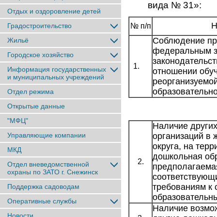
вида № 31»:
Отдых и оздоровление детей
Н
Градостроительство
№ п/п
Соблюдение пра
Жильё
федеральным з
Городское хозяйство
законодательст
1.
Информация государственных
отношении обу
и муниципальных учреждений
реорганизуемо
образовательно
Отдел режима
Открытые данные
"МФЦ"
Наличие други
Управляющие компании
организаций в 
округа, на тер
МКД
дошкольная обр
2.
Отдел вневедомственной
предполагаемая
охраны по ЗАТО г. Снежинск
соответствующ
требованиям к
Поддержка садоводам
образовательн
Оперативные службы
Наличие возмо
Новости