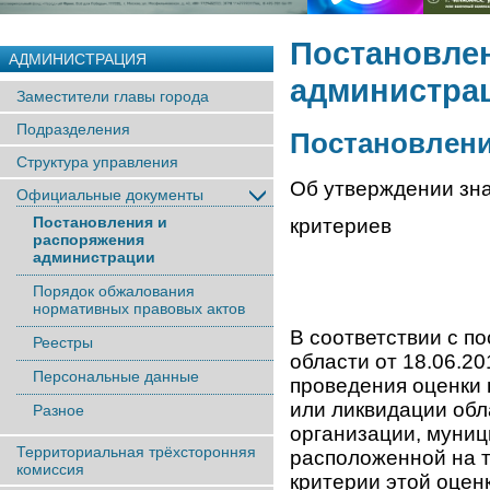
Постановле
АДМИНИСТРАЦИЯ
администра
Заместители главы города
Подразделения
Постановление
Структура управления
Об утверждении зн
Официальные документы
Постановления и
критериев
распоряжения
администрации
Порядок обжалования
нормативных правовых актов
В соответствии с п
Реестры
области от 18.06.2
Персональные данные
проведения оценки 
или ликвидации обл
Разное
организации, муниц
Территориальная трёхсторонняя
расположенной на т
комиссия
критерии этой оцен