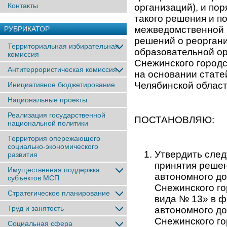
Контакты
организаций), и по
такого решения и п
межведомственной к
РУБРИКАТОР
решений о реорган
Территориальная избирательная
образовательной ор
комиссия
Снежинского городск
Антитеррористическая комиссия
на основании статей
Челябинской област
Инициативное бюджетирование
Национальные проекты
Реализация государственной
ПОСТАНОВЛЯЮ:
национальной политики
Территория опережающего
социально-экономического
Утвердить след
развития
принятия решен
Имущественная поддержка
автономного д
субъектов МСП
Снежинского го
Стратегическое планирование
вида № 13» в ф
Труд и занятость
автономного д
Снежинского го
Социальная сфера