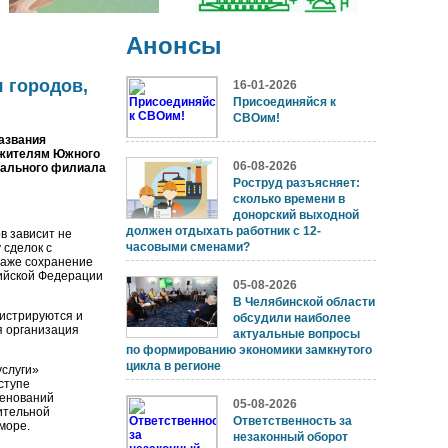
Анонсы
 городов,
16-01-2026
Присоединяйся к
СВОим!
азвания
 жителям Южного
06-08-2026
нального филиала
Роструд разъясняет:
сколько времени в
донорский выходной
должен отдыхать работник с 12-
в зависит не
часовыми сменами?
 сделок с
даже сохранение
сийской Федерации
05-08-2026
В Челябинской области
гистрируются и
обсудили наиболее
я организация
актуальные вопросы
по формированию экономики замкнутого
цикла в регионе
услуги»
оступе
менований
05-08-2026
ительной
Ответственность за
море.
незаконный оборот