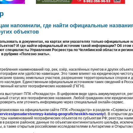
р
ам напомнили, где найти официальные названия
других объектов
ользовать в документах, на картах или указателях только официальные н
бъектов? И где найти официальный источник такой информации? Об этом
ют специалисты Управления Росреестра по Челябинской области и регио
в рубрике «Полезно знать».
требления наименований гор, рек, озёр, населённых пунктов и других объекто
ртографии или удобство навигации. Это также влияет на юридическую чистоту
исание границ земельных участков, разрешение территориальных споров и 
ого наследия. Единственным официальным источником таких сведений в Рос
твенный каталог географических названий (ГКГН).
га выступает ППК «Роскадастр». В цифровом виде здесь аккумулируются, ре
ный статус все географические названия. Любой гражданин или юридическа
проверить или уточнить информацию через специальный онлайн-сервис.
 организован на официальном сайте ППК «Роскадастр» в разделе «Сервисы и 
/services/gosudarstvennyy-katalog-geograficheskikh-nazvaniy/
). В открытом д
тры наименований географических объектов по субъектам РФ; реестры наи
в в разрезе районов; данные по объектам континентального шельфа, исключ
ы, а также открытым российскими исследователями в Антарктике и Открытом 