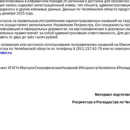
атизирована в алфавитном порядке по регионам и доступна для просмотра 
ая запись содержит регистрационный номер, тип объекта, административную
ординаты и другие ключевые данные. Данные по Челябинской области предс
 декабря 2025 года.
контроль за правильным употреблением зарегистрированных названий на тер
ти осуществляет региональное Управление Росреестра. Его специалисты пр
нформацию в официальных документах, на картографических и дорожных ук
ленных правил влечёт за собой административную ответственность. Для до
ить от двух до трёх тысяч рублей.
 искажения или неточного использования географических названий на Южно
стра по Челябинской области по телефону 8 (351) 237-82-79 или по электро
ndex.ru
.
няет #ГКГН #КаталогГеографическихНазваний #РосреестрЧелябинск #Роска
Материал подготов
Росреестра и Роскадастра по Че