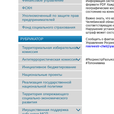
Финансовое управление
Информация систем
формате PDF. Кажд
ФСКН
географические ко
состоянию на конец
Уполномоченный по защите прав
Важно знать, что 
предпринимателей
Челябинской облас
соответствующую и
Фонд социального страхования
Нарушение установ
штраф может состав
РУБРИКАТОР
Сообщить о фактах
Управление Росрее
rosreestr-chel@ya
Территориальная избирательная
комиссия
Антитеррористическая комиссия
#РосреестрРазъяс
#Топонимика
Инициативное бюджетирование
Национальные проекты
Реализация государственной
национальной политики
Территория опережающего
социально-экономического
развития
Имущественная поддержка
субъектов МСП