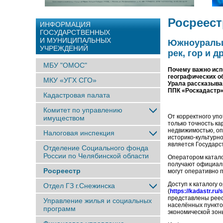
Росреест
ИНФОРМАЦИЯ
ГОСУДАРСТВЕННЫХ
И МУНИЦИПАЛЬНЫХ
Южноуральц
УЧРЕЖДЕНИЙ
рек, гор и 
МБУ "ОМОС"
Почему важно исп
географических о
МКУ «УГХ СГО»
Урала рассказыва
ППК «Роскадастр» 
Кадастровая палата
Комитет по управлению
От корректного упо
имуществом
только точность ка
недвижимостью, оп
Налоговая инспекция
историко-культурн
является Государс
Отделение Социального фонда
России по Челябинской области
Оператором катало
получают официаль
Росреестр
могут оперативно 
Доступ к каталогу
Отдел ГЗ г.Снежинска
(
https://kadastr.ru
представлены реес
Управление жилья и социальных
населённых пункто
программ
экономической зон