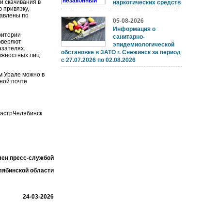
и скачивания в
наркотических средств
 привязку,
тавлены по
05-08-2026
Информация о
ритории
санитарно-
оверяют
эпидемиологической
азателях.
обстановке в ЗАТО г. Снежинск за период
лжностных лиц
с 27.07.2026 по 02.08.2026
м Урале можно в
нной почте
дастрЧелябинск
лен пресс-службой
лябинской области
24-03-2026