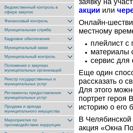
заявку на учас
Ведомственный контроль в
акции
или
чер
сфере закупок
Онлайн-шествие
Финансовый контроль
местному време
Муниципальная служба
Кадровое обеспечение
плейлист с 
Муниципальный заказ
материалы 
Муниципальный контроль
сервис для 
Положения о закупках
муниципальных организаций
Еще один спосо
Реестр государственных и
рассказать о с
муниципальных услуг
Для этого можн
Регламенты предоставления
портрет героя 
муниципальных услуг
историю о его 
Продажа и аренда
муниципального имущества
В Челябинской
Мероприятия по
противодействию коррупции
акция «Окна По