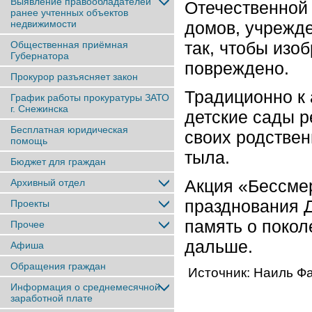
Выявление правообладателей
Отечественной 
ранее учтенныx объектов
недвижимости
домов, учрежде
так, чтобы изо
Общественная приёмная
Губернатора
повреждено.
Прокурор разъясняет закон
Традиционно к
График работы прокуратуры ЗАТО
г. Снежинска
детские сады р
Бесплатная юридическая
своих родствен
помощь
тыла.
Бюджет для граждан
Акция «Бессме
Архивный отдел
празднования 
Проекты
память о покол
Прочее
дальше.
Афиша
Обращения граждан
Источник: Наиль Ф
Информация о среднемесячной
заработной плате