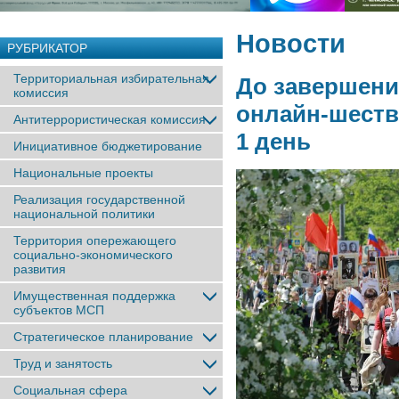
Новости
РУБРИКАТОР
Территориальная избирательная
До завершения
комиссия
онлайн-шеств
Антитеррористическая комиссия
1 день
Инициативное бюджетирование
Национальные проекты
Реализация государственной
национальной политики
Территория опережающего
социально-экономического
развития
Имущественная поддержка
субъектов МСП
Стратегическое планирование
Труд и занятость
Социальная сфера