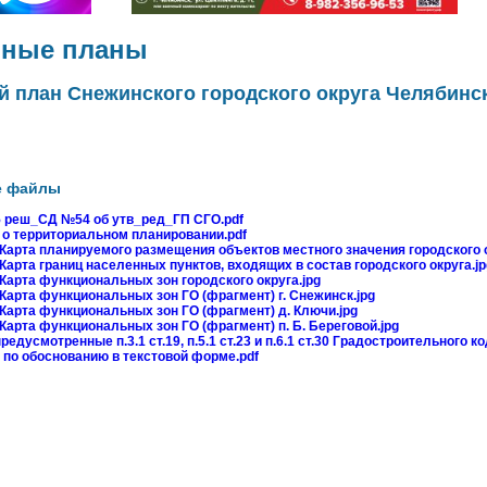
ьные планы
 план Снежинского городского округа Челябинс
е файлы
 реш_СД №54 об утв_ред_ГП СГО.pdf
о территориальном планировании.pdf
Карта планируемого размещения объектов местного значения городского о
арта границ населенных пунктов, входящих в состав городского округа.jp
Карта функциональных зон городского округа.jpg
арта функциональных зон ГО (фрагмент) г. Снежинск.jpg
Карта функциональных зон ГО (фрагмент) д. Ключи.jpg
арта функциональных зон ГО (фрагмент) п. Б. Береговой.jpg
едусмотренные п.3.1 ст.19, п.5.1 ст.23 и п.6.1 ст.30 Градостроительного ко
по обоснованию в текстовой форме.pdf