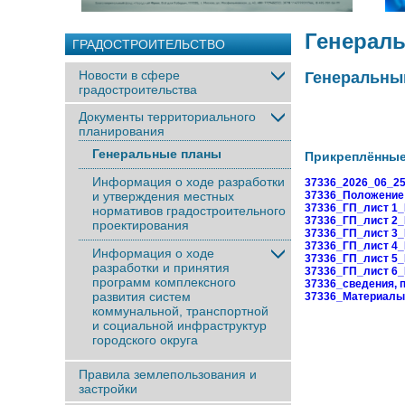
Генерал
ГРАДОСТРОИТЕЛЬСТВО
Новости в сфере
Генеральный
градостроительства
Документы территориального
планирования
Генеральные планы
Прикреплённы
Информация о ходе разработки
37336_2026_06_25
и утверждения местных
37336_Положение 
37336_ГП_лист 1_
нормативов градостроительного
37336_ГП_лист 2_К
проектирования
37336_ГП_лист 3_
37336_ГП_лист 4_К
Информация о ходе
37336_ГП_лист 5_
разработки и принятия
37336_ГП_лист 6_К
программ комплексного
37336_сведения, пр
развития систем
37336_Материалы 
коммунальной, транспортной
и социальной инфраструктур
городского округа
Правила землепользования и
застройки