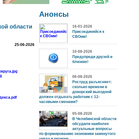
Анонсы
кой области
16-01-2026
Присоединяйся к
СВОим!
25-06-2026
10-08-2026
Предупреди друзей и
близких!
круга.jpg
g
06-08-2026
Роструд разъясняет:
сколько времени в
донорский выходной
должен отдыхать работник с 12-
декса.pdf
часовыми сменами?
05-08-2026
В Челябинской области
обсудили наиболее
актуальные вопросы
по формированию экономики замкнутого
цикла в регионе