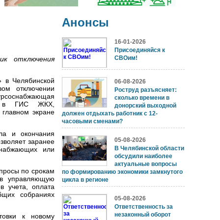
Анонсы
16-01-2026
Присоединяйся к
СВОим!
ик отключения
» в Челябинской
06-08-2026
вом отключении
Роструд разъясняет:
рсоснабжающая
сколько времени в
ю в ГИС ЖКХ,
донорский выходной
 главном экране
должен отдыхать работник с 12-
часовыми сменами?
ла и окончания
05-08-2026
озволяет заранее
В Челябинской области
снабжающих или
обсудили наиболее
актуальные вопросы
опросы по срокам
по формированию экономики замкнутого
 в управляющую
цикла в регионе
в учета, оплата
бщих собраниях
05-08-2026
Ответственность за
незаконный оборот
товки к новому