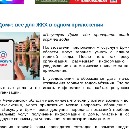
Дом»: всё для ЖКХ в одном приложении
«Госуслуги Дом»: где проверить граф
горячей воды
Пользователи приложения «Госуслуги Дом
области могут заранее узнать о плано
горячей воды. После того как ресу
организация размещает информаци
уведомление автоматически появляется на
приложения.
В уведомлении отображаются даты нача
отключения горячего водоснабжения. Это п
бытовые дела и не искать информацию на сайтах ресурсо
ганизаций.
 Челябинской области напоминает, что если у жителя возникли в
отключения, через приложение можно направить обращение
 «Госуслуги Дом» также доступны передача показаний приборо
нальных услуг, получение информации о доме, участие в о
 другие сервисы для управления многоквартирным домом.
ючения горячей воды проводятся ежегодно в рамках подго