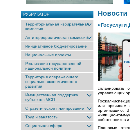
Новости
РУБРИКАТОР
Территориальная избирательная
«Госуслуги 
комиссия
Антитеррористическая комиссия
Инициативное бюджетирование
Национальные проекты
Реализация государственной
национальной политики
Территория опережающего
социально-экономического
развития
спланировать 
управляющих ор
Имущественная поддержка
субъектов МСП
Госжилииспекция
или причинам 
Стратегическое планирование
организацию. В
жилищно-комму
Труд и занятость
собственников и
Социальная сфера
Плановые откл