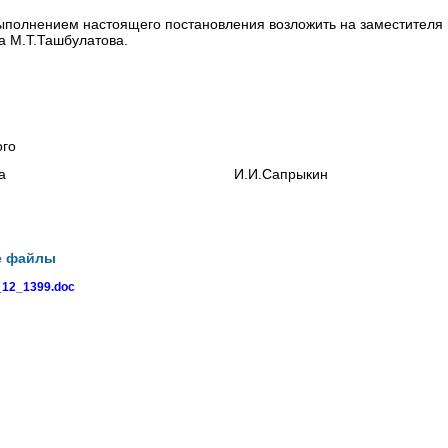
выполнением настоящего постановления возложить на заместителя
га М.Т.Ташбулатова.
ого
ого округа И.И.Сапрыкин
е файлы
12_1399.doc