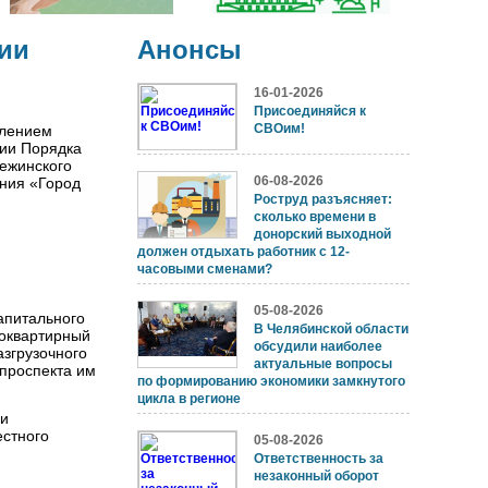
ии
Анонсы
16-01-2026
Присоединяйся к
СВОим!
влением
нии Порядка
ежинского
06-08-2026
ания «Город
Роструд разъясняет:
сколько времени в
донорский выходной
должен отдыхать работник с 12-
часовыми сменами?
05-08-2026
апитального
В Челябинской области
гоквартирный
обсудили наиболее
азгрузочного
актуальные вопросы
 проспекта им
по формированию экономики замкнутого
цикла в регионе
 и
естного
05-08-2026
Ответственность за
незаконный оборот