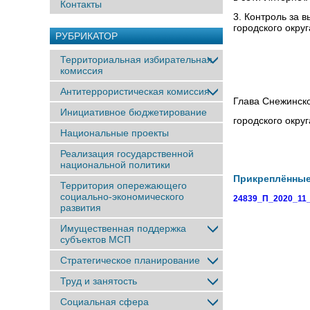
Контакты
3. Контроль за 
городского окру
РУБРИКАТОР
Территориальная избирательная
комиссия
Антитеррористическая комиссия
Глава Снежинск
Инициативное бюджетирование
городск
Национальные проекты
Реализация государственной
национальной политики
Прикреплённы
Территория опережающего
социально-экономического
24839_П_2020_11_
развития
Имущественная поддержка
субъектов МСП
Стратегическое планирование
Труд и занятость
Социальная сфера