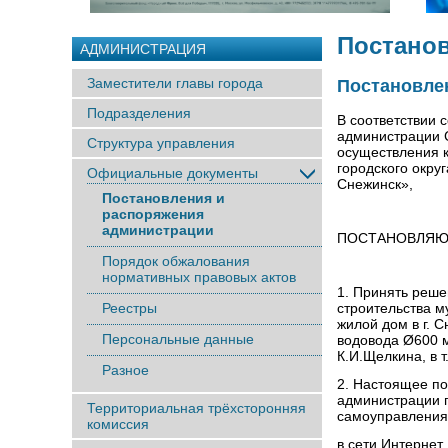
Постано
АДМИНИСТРАЦИЯ
Заместители главы города
Постановлен
Подразделения
В соответствии 
администрации С
Структура управления
осуществления 
городского окру
Официальные документы
Снежинск»,
Постановления и
распоряжения
администрации
ПОСТАНОВЛЯЮ
Порядок обжалования
нормативных правовых актов
1. Принять реше
Реестры
строительства м
жилой дом в г. 
Персональные данные
водовода Ø600 м
К.И.Щелкина, в 
Разное
2. Настоящее по
администрации г
Территориальная трёхсторонняя
самоуправления
комиссия
в сети Интернет.