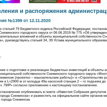
вления и распоряжения администрац
ие №1399 от 12.11.2020
со статьей 79 Бюджетного кодекса Российской Федерации, постано
нежинского городского округа от 06.06.2019 № 775 «Об утвержде
капитальных вложений в объекты муниципальной собственности Сн
га», руководствуясь статьей 34, 39 Устава муниципального образов
:
ние о подготовке и реализации бюджетных инвестиций в объекты к
униципальной собственности Снежинского городского округа «Мно
Снежинске (проектно – изыскательские работы)» и «Строительство р
м и L=2900 м от колодца 49а насосной станции 2 – го подъема до
т.ч. ПИР» согласно приложению к настоящему постановлению.
становление опубликовать в газете «Известия Собрания депутатов
орода Снежинска» и разместить на официальном сайте органов м
 города Снежинска