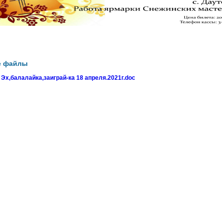
е файлы
х,балалайка,заиграй-ка 18 апреля.2021г.doc