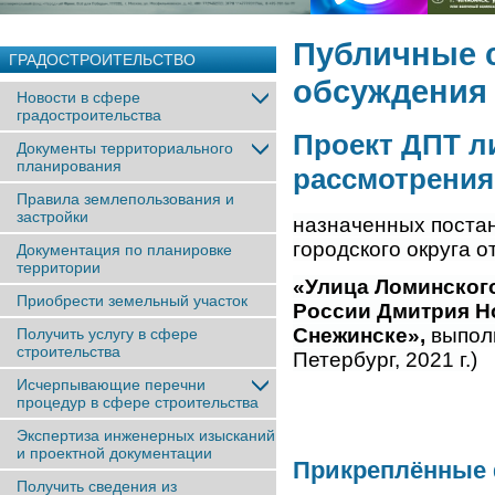
Публичные 
ГРАДОСТРОИТЕЛЬСТВО
обсуждения
Новости в сфере
градостроительства
Проект ДПТ л
Документы территориального
планирования
рассмотрения
Правила землепользования и
застройки
назначенных поста
городского округа о
Документация по планировке
территории
«Улица Ломинского.
Приобрести земельный участок
России Дмитрия Н
Снежинске»,
выпол
Получить услугу в сфере
строительства
Петербург, 2021 г.)
Исчерпывающие перечни
процедур в сфере строительства
Экспертиза инженерных изысканий
и проектной документации
Прикреплённые
Получить сведения из