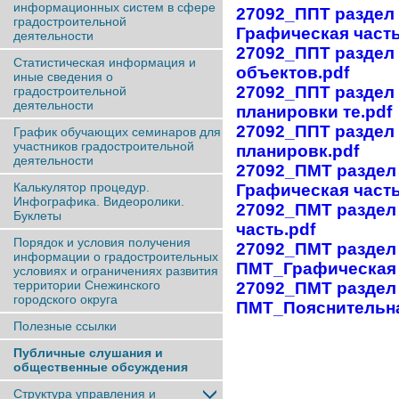
информационных систем в сфере
27092_ППТ раздел 
градостроительной
Графическая часть
деятельности
27092_ППТ раздел
Статистическая информация и
объектов.pdf
иные сведения о
27092_ППТ раздел 
градостроительной
деятельности
планировки те.pdf
27092_ППТ раздел 
График обучающих семинаров для
участников градостроительной
планировк.pdf
деятельности
27092_ПМТ раздел 
Калькулятор процедур.
Графическая часть
Инфографика. Видеоролики.
27092_ПМТ раздел 
Буклеты
часть.pdf
Порядок и условия получения
27092_ПМТ раздел
информации о градостроительных
ПМТ_Графическая 
условиях и ограничениях развития
территории Снежинского
27092_ПМТ раздел
городского округа
ПМТ_Пояснительна
Полезные ссылки
Публичные слушания и
общественные обсуждения
Структура управления и